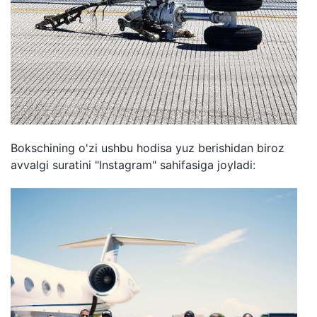
Bokschining o'zi ushbu hodisa yuz berishidan biroz
avvalgi suratini "Instagram" sahifasiga joyladi: