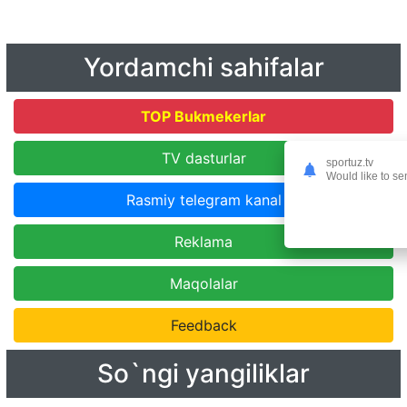
Yordamchi sahifalar
TOP Bukmekerlar
TV dasturlar
sportuz.tv
Would like to se
Rasmiy telegram kanal
Reklama
Maqolalar
Feedback
So`ngi yangiliklar