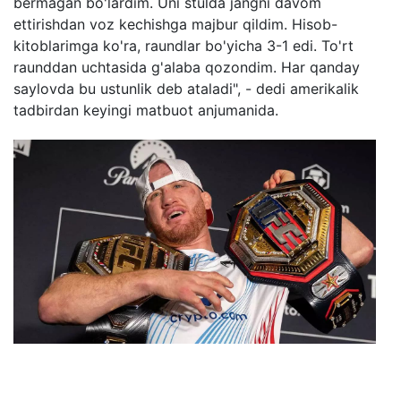
bermagan bo'lardim. Uni stulda jangni davom
ettirishdan voz kechishga majbur qildim. Hisob-
kitoblarimga ko'ra, raundlar bo'yicha 3-1 edi. To'rt
raunddan uchtasida g'alaba qozondim. Har qanday
saylovda bu ustunlik deb ataladi", - dedi amerikalik
tadbirdan keyingi matbuot anjumanida.