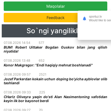
Maqolalar
sportuz.tv
Feedback
Would like to se
So`ngi yangiliklar
07.08.2026 14:54
577
BUM! Robert Uittaker Bogdan Guskov bilan jang qilish
niyatida!
07.08.2026 13:48
652
Konor Makgregor: "Endi haqiqiy mehnat boshlanadi"
07.08.2026 09:57
2521
Jozef Parkerdan kokain uchun doping bo'yicha ayblovlar olib
tashlandi
07.08.2026 09:33
225
CHarlz Oliveyra yaqin do'sti Alan Nasimentoning vafotidan
keyin ilk bor bayonot berdi
07.08.2026 09:27
70