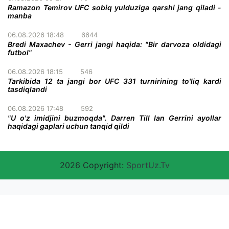
Ramazon Temirov UFC sobiq yulduziga qarshi jang qiladi -
manba
06.08.2026 18:48
6644
Bredi Maxachev - Gerri jangi haqida: "Bir darvoza oldidagi
futbol"
06.08.2026 18:15
546
Tarkibida 12 ta jangi bor UFC 331 turnirining to'liq kardi
tasdiqlandi
06.08.2026 17:48
592
"U o'z imidjini buzmoqda". Darren Till Ian Gerrini ayollar
haqidagi gaplari uchun tanqid qildi
2026 Copyright:
SportUz.Tv