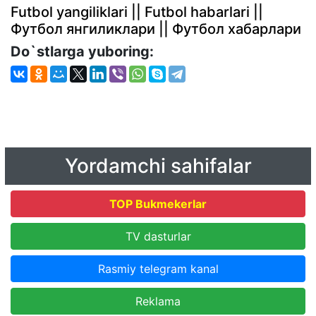
Futbol yangiliklari || Futbol habarlari ||
Футбол янгиликлари || Футбол хабарлари
Do`stlarga yuboring:
Yordamchi sahifalar
TOP Bukmekerlar
TV dasturlar
Rasmiy telegram kanal
Reklama