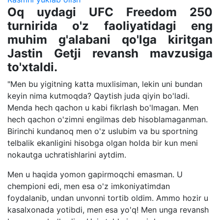
Oq uydagi UFC Freedom 250
turnirida o'z faoliyatidagi eng
muhim g'alabani qo'lga kiritgan
Jastin Getji revansh mavzusiga
to'xtaldi.
"Men bu yigitning katta muxlisiman, lekin uni bundan
keyin nima kutmoqda? Qaytish juda qiyin bo'ladi.
Menda hech qachon u kabi fikrlash bo'lmagan. Men
hech qachon o'zimni engilmas deb hisoblamaganman.
Birinchi kundanoq men o'z uslubim va bu sportning
telbalik ekanligini hisobga olgan holda bir kun meni
nokautga uchratishlarini aytdim.
Men u haqida yomon gapirmoqchi emasman. U
chempioni edi, men esa o'z imkoniyatimdan
foydalanib, undan unvonni tortib oldim. Ammo hozir u
kasalxonada yotibdi, men esa yo'q! Men unga revansh