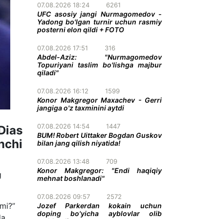
07.08.2026 18:24
6261
UFC asosiy jangi Nurmagomedov -
Yadong bo'lgan turnir uchun rasmiy
posterni elon qildi + FOTO
07.08.2026 17:51
316
Abdel-Aziz: "Nurmagomedov
Topuriyani taslim bo'lishga majbur
qiladi"
07.08.2026 16:12
1599
Konor Makgregor Maxachev - Gerri
jangiga o'z taxminini aytdi
07.08.2026 14:54
1447
Dias
BUM! Robert Uittaker Bogdan Guskov
nchi
bilan jang qilish niyatida!
07.08.2026 13:48
709
Konor Makgregor: "Endi haqiqiy
g
mehnat boshlanadi"
07.08.2026 09:57
2572
imi?”
Jozef Parkerdan kokain uchun
doping bo'yicha ayblovlar olib
da.