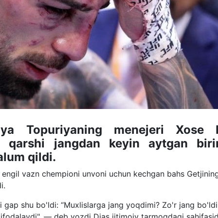
iya Topuriyaning menejeri Xose 
a qarshi jangdan keyin aytgan biri
lum qildi.
engil vazn chempioni unvoni uchun kechgan bahs Getjinin
i.
 gap shu bo'ldi: “Muxlislarga jang yoqdimi? Zo'r jang bo'ld
 ifodalaydi", — deb yozdi Dias ijtimoiy tarmoqdagi sahifasi