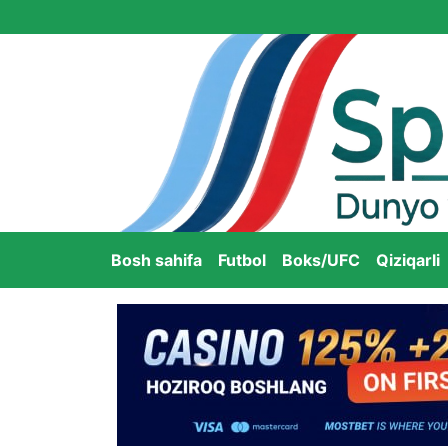
Bosh sahifa
Futbol
Boks/UFC
Qiziqarli