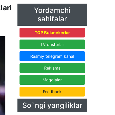
lari
Yordamchi
sahifalar
TOP Bukmekerlar
TV dasturlar
Rasmiy telegram kanal
Reklama
Maqolalar
Feedback
So`ngi yangiliklar