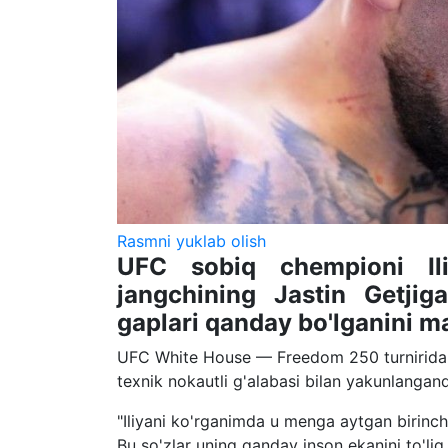
Rasmni yuklab olish
UFC sobiq chempioni Il
jangchining Jastin Getjig
gaplari qanday bo'lganini ma
UFC White House — Freedom 250 turnirida 
texnik nokautli g'alabasi bilan yakunlangand
"Iliyani ko'rganimda u menga aytgan birinchi
Bu so'zlar uning qanday inson ekanini to'liq