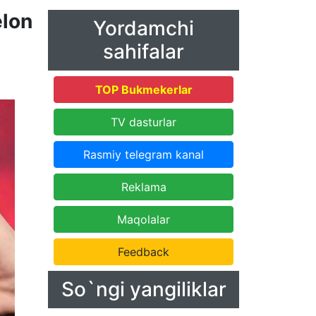
lon
Yordamchi
sahifalar
TOP Bukmekerlar
TV dasturlar
Rasmiy telegram kanal
Reklama
Maqolalar
Feedback
So`ngi yangiliklar