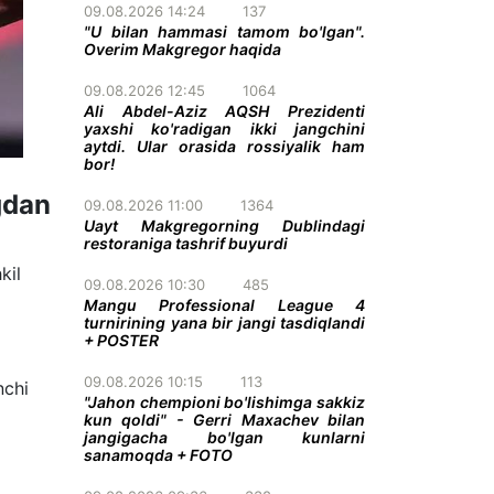
09.08.2026 14:24
137
"U bilan hammasi tamom bo'lgan".
Overim Makgregor haqida
09.08.2026 12:45
1064
Ali Abdel-Aziz AQSH Prezidenti
yaxshi ko'radigan ikki jangchini
aytdi. Ular orasida rossiyalik ham
bor!
gdan
09.08.2026 11:00
1364
Uayt Makgregorning Dublindagi
restoraniga tashrif buyurdi
kil
09.08.2026 10:30
485
Mangu Professional League 4
turnirining yana bir jangi tasdiqlandi
+ POSTER
09.08.2026 10:15
113
nchi
"Jahon chempioni bo'lishimga sakkiz
kun qoldi" - Gerri Maxachev bilan
jangigacha bo'lgan kunlarni
sanamoqda + FOTO