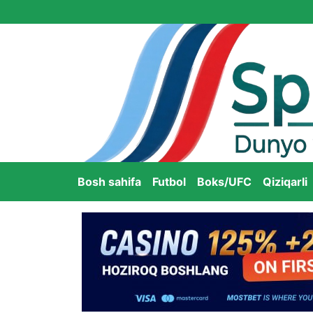
Bosh sahifa
Futbol
Boks/UFC
Qiziqarli