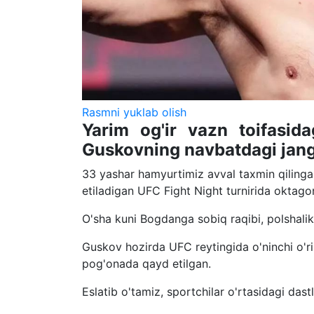
Rasmni yuklab olish
Yarim og'ir vazn toifasid
Guskovning navbatdagi jangi 
33 yashar hamyurtimiz avval taxmin qilingan
etiladigan UFC Fight Night turnirida oktagon
O'sha kuni Bogdanga sobiq raqibi, polshalik
Guskov hozirda UFC reytingida o'ninchi o'ri
pog'onada qayd etilgan.
Eslatib o'tamiz, sportchilar o'rtasidagi das