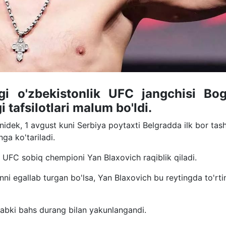
agi o'zbekistonlik UFC jangchisi Bo
tafsilotlari malum bo'ldi.
idek, 1 avgust kuni Serbiya poytaxti Belgradda ilk bor tash
ga ko'tariladi.
 UFC sobiq chempioni Yan Blaxovich raqiblik qiladi.
nni egallab turgan bo'lsa, Yan Blaxovich bu reytingda to'rti
tlabki bahs durang bilan yakunlangandi.