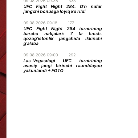
09.08.2026 09:36
338
UFC Fight Night 284. O'n nafar
jangchi bonusga loyiq ko'rildi
09.08.2026 09:18
177
UFC Fight Night 284 turnirining
barcha natijalari: 7 ta finish,
qozog'istonlik jangchida ikkinchi
g'alaba
09.08.2026 09:00
292
Las-Vegasdagi UFC turnirining
asosiy jangi birinchi raunddayoq
yakunlandi + FOTO