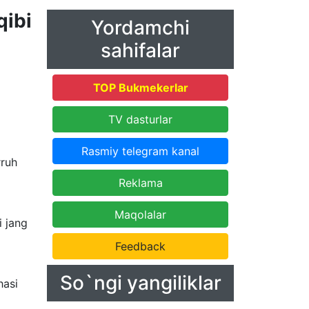
ibi
Yordamchi
sahifalar
TOP Bukmekerlar
TV dasturlar
Rasmiy telegram kanal
rruh
Reklama
Maqolalar
i jang
Feedback
So`ngi yangiliklar
hasi