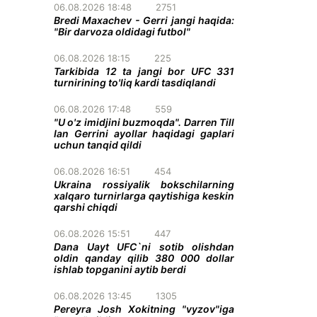
06.08.2026 18:48
2751
Bredi Maxachev - Gerri jangi haqida:
"Bir darvoza oldidagi futbol"
06.08.2026 18:15
225
Tarkibida 12 ta jangi bor UFC 331
turnirining to'liq kardi tasdiqlandi
06.08.2026 17:48
559
"U o'z imidjini buzmoqda". Darren Till
Ian Gerrini ayollar haqidagi gaplari
uchun tanqid qildi
06.08.2026 16:51
454
Ukraina rossiyalik bokschilarning
xalqaro turnirlarga qaytishiga keskin
qarshi chiqdi
06.08.2026 15:51
447
Dana Uayt UFC`ni sotib olishdan
oldin qanday qilib 380 000 dollar
ishlab topganini aytib berdi
06.08.2026 13:45
1305
Pereyra Josh Xokitning "vyzov"iga