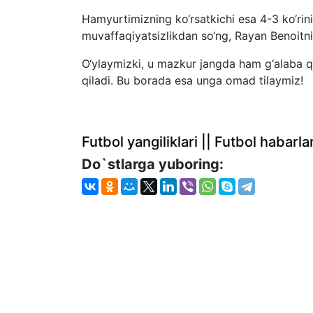
Hamyurtimizning ko‘rsatkichi esa 4-3 ko‘rin
muvaffaqiyatsizlikdan so‘ng, Rayan Benoitni
O‘ylaymizki, u mazkur jangda ham g‘alaba q
qiladi. Bu borada esa unga omad tilaymiz!
Futbol yangiliklari || Futbol haba
Do`stlarga yuboring: