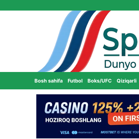
Bosh sahifa
Futbol
Boks/UFC
Qiziqarli