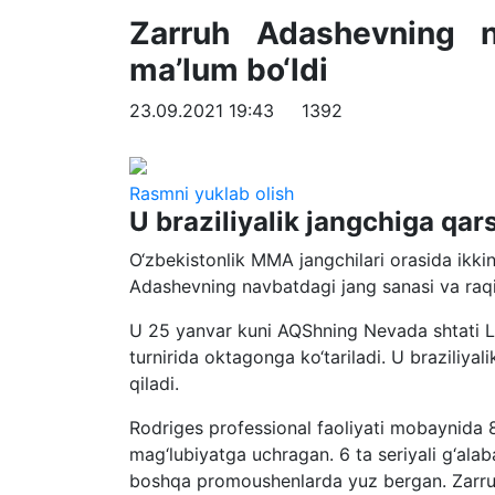
Zarruh Adashevning n
ma’lum bo‘ldi
23.09.2021 19:43
1392
Rasmni yuklab olish
U braziliyalik jangchiga qar
O‘zbekistonlik MMA jangchilari orasida ikk
Adashevning navbatdagi jang sanasi va raqi
U 25 yanvar kuni AQShning Nevada shtati L
turnirida oktagonga ko‘tariladi. U braziliya
qiladi.
Rodriges professional faoliyati mobaynida 
mag‘lubiyatga uchragan. 6 ta seriyali g‘ala
boshqa promoushenlarda yuz bergan. Zarru