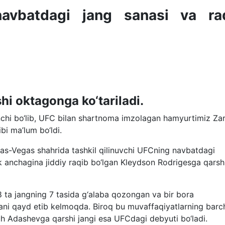
avbatdagi jang sanasi va raq
shi oktagonga ko‘tariladi.
inchi bo‘lib, UFC bilan shartnoma imzolagan hamyurtimiz Za
bi ma’lum bo‘ldi.
as-Vegas shahrida tashkil qilinuvchi UFCning navbatdagi
lik anchagina jiddiy raqib bo‘lgan Kleydson Rodrigesga qarsh
8 ta jangning 7 tasida g‘alaba qozongan va bir bora
bani qayd etib kelmoqda. Biroq bu muvaffaqiyatlarning barc
h Adashevga qarshi jangi esa UFCdagi debyuti bo‘ladi.