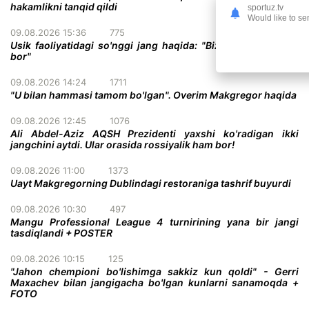
hakamlikni tanqid qildi
sportuz.tv
Would like to se
09.08.2026 15:36
775
Usik faoliyatidagi so'nggi jang haqida: "Bizda ikkita variant
bor"
09.08.2026 14:24
1711
"U bilan hammasi tamom bo'lgan". Overim Makgregor haqida
09.08.2026 12:45
1076
Ali Abdel-Aziz AQSH Prezidenti yaxshi ko'radigan ikki
jangchini aytdi. Ular orasida rossiyalik ham bor!
09.08.2026 11:00
1373
Uayt Makgregorning Dublindagi restoraniga tashrif buyurdi
09.08.2026 10:30
497
Mangu Professional League 4 turnirining yana bir jangi
tasdiqlandi + POSTER
09.08.2026 10:15
125
"Jahon chempioni bo'lishimga sakkiz kun qoldi" - Gerri
Maxachev bilan jangigacha bo'lgan kunlarni sanamoqda +
FOTO