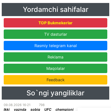
Yordamchi sahifalar
TOP Bukmekerlar
TV dasturlar
Rasmiy telegram kanal
Reklama
Maqolalar
Feedback
So`ngi yangiliklar
09.08.2026 16:21
798
Ikki vaznda sobiq UFC chempioni promoushendagi