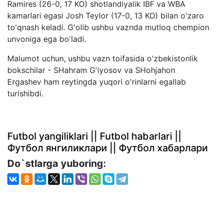
Ramires (26-0, 17 KO) shotlandiyalik IBF va WBA
kamarlari egasi Josh Teylor (17-0, 13 KO) bilan o'zaro
to'qnash keladi. G'olib ushbu vaznda mutloq chempion
unvoniga ega bo'ladi.
Malumot uchun, ushbu vazn toifasida o'zbekistonlik
bokschilar - SHahram G'iyosov va SHohjahon
Ergashev ham reytingda yuqori o'rinlarni egallab
turishibdi.
Futbol yangiliklari || Futbol habarlari ||
Футбол янгиликлари || Футбол хабарлари
Do`stlarga yuboring: