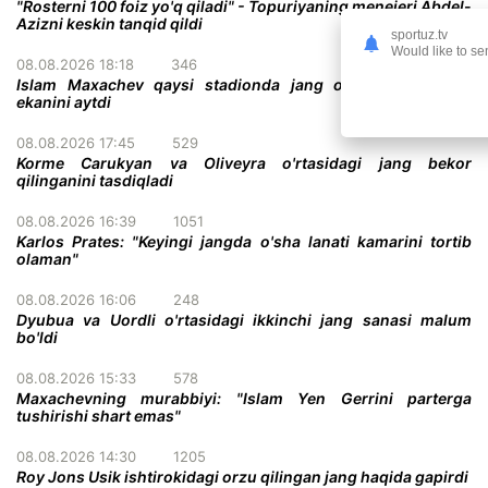
"Rosterni 100 foiz yo'q qiladi" - Topuriyaning menejeri Abdel-
Azizni keskin tanqid qildi
sportuz.tv
Would like to se
08.08.2026 18:18
346
Islam Maxachev qaysi stadionda jang o'tkazish istagida
ekanini aytdi
08.08.2026 17:45
529
Korme Carukyan va Oliveyra o'rtasidagi jang bekor
qilinganini tasdiqladi
08.08.2026 16:39
1051
Karlos Prates: "Keyingi jangda o'sha lanati kamarini tortib
olaman"
08.08.2026 16:06
248
Dyubua va Uordli o'rtasidagi ikkinchi jang sanasi malum
bo'ldi
08.08.2026 15:33
578
Maxachevning murabbiyi: "Islam Yen Gerrini parterga
tushirishi shart emas"
08.08.2026 14:30
1205
Roy Jons Usik ishtirokidagi orzu qilingan jang haqida gapirdi