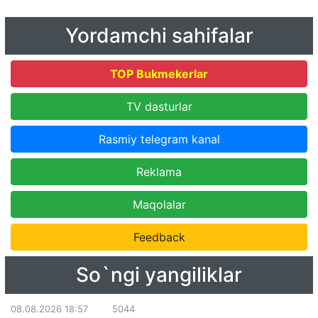
Yordamchi sahifalar
TOP Bukmekerlar
TV dasturlar
Rasmiy telegram kanal
Reklama
Maqolalar
Feedback
So`ngi yangiliklar
08.08.2026 18:57
5044