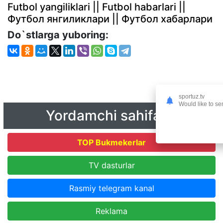
Futbol yangiliklari || Futbol habarlari ||
Футбол янгиликлари || Футбол хабарлари
Do`stlarga yuboring:
sportuz.tv
Would like to se
Yordamchi sahifalar
TOP Bukmekerlar
TV dasturlar
Rasmiy telegram kanal
Reklama