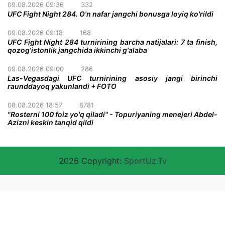
09.08.2026 09:36
332
UFC Fight Night 284. O'n nafar jangchi bonusga loyiq ko'rildi
09.08.2026 09:18
168
UFC Fight Night 284 turnirining barcha natijalari: 7 ta finish,
qozog'istonlik jangchida ikkinchi g'alaba
09.08.2026 09:00
286
Las-Vegasdagi UFC turnirining asosiy jangi birinchi
raunddayoq yakunlandi + FOTO
08.08.2026 18:57
8781
"Rosterni 100 foiz yo'q qiladi" - Topuriyaning menejeri Abdel-
Azizni keskin tanqid qildi
2026 Copyright:
SportUz.Tv