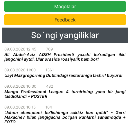
Maqolalar
Feedback
So`ngi yangiliklar
09.08.2026 12:45
769
Ali Abdel-Aziz AQSH Prezidenti yaxshi ko'radigan ikki
jangchini aytdi. Ular orasida rossiyalik ham bor!
09.08.2026 11:00
1361
Uayt Makgregorning Dublindagi restoraniga tashrif buyurdi
09.08.2026 10:30
482
Mangu Professional League 4 turnirining yana bir jangi
tasdiqlandi + POSTER
09.08.2026 10:15
104
"Jahon chempioni bo'lishimga sakkiz kun qoldi" - Gerri
Maxachev bilan jangigacha bo'lgan kunlarni sanamoqda +
FOTO