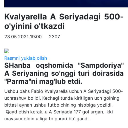
Kvalyarella A Seriyadagi 500-
o'yinini o'tkazdi
23.05.2021 19:00
2307
Rasmni yuklab olish
SHanba oqshomida "Sampdoriya"
A Seriyaning so'nggi turi doirasida
"Parma"ni mag'lub etdi.
Ushbu bahs Fabio Kvalyarella uchun A Seriyadagi 500-
uchrashuv bo'ldi. Kechagi tunda kiritilgan uch golning
bittasi aynan ushbu futbolchining hisobiga yozildi.
Qayd etish kerak, u A Seriyada 177 gol urgan. Ikki
mavsum oldin u liga to'purari bo'lgandi.