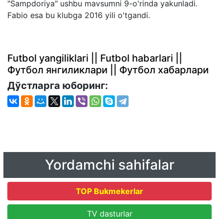
"Sampdoriya" ushbu mavsumni 9-o'rinda yakunladi.
Fabio esa bu klubga 2016 yili o'tgandi.
Futbol yangiliklari || Futbol habarlari ||
Футбол янгиликлари || Футбол хабарлари
Дўстларга юборинг:
Yordamchi sahifalar
TOP Bukmekerlar
TV dasturlar