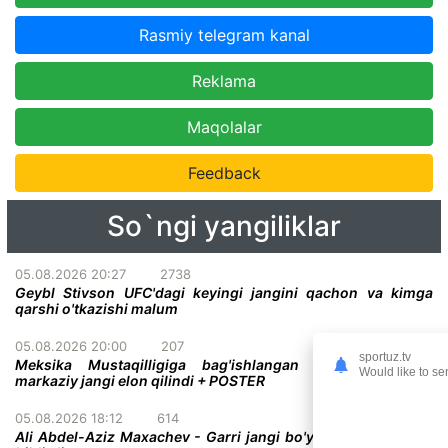
Rasmiy telegram kanal
Reklama
Maqolalar
Feedback
So`ngi yangiliklar
05.08.2026 20:27
2738
Geybl Stivson UFC'dagi keyingi jangini qachon va kimga
qarshi o'tkazishi malum
05.08.2026 20:00
207
sportuz.tv
Meksika Mustaqilligiga bag'ishlangan UFC turnirining
Would like to se
markaziy jangi elon qilindi + POSTER
05.08.2026 18:12
614
Ali Abdel-Aziz Maxachev - Garri jangi bo'yicha qatiy taxmin