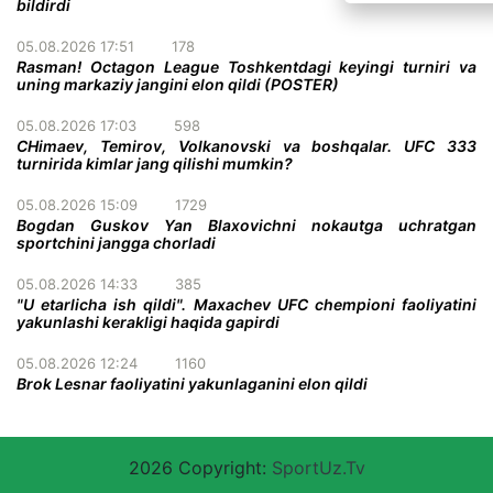
bildirdi
05.08.2026 17:51
178
Rasman! Octagon League Toshkentdagi keyingi turniri va
uning markaziy jangini elon qildi (POSTER)
05.08.2026 17:03
598
CHimaev, Temirov, Volkanovski va boshqalar. UFC 333
turnirida kimlar jang qilishi mumkin?
05.08.2026 15:09
1729
Bogdan Guskov Yan Blaxovichni nokautga uchratgan
sportchini jangga chorladi
05.08.2026 14:33
385
"U etarlicha ish qildi". Maxachev UFC chempioni faoliyatini
yakunlashi kerakligi haqida gapirdi
05.08.2026 12:24
1160
Brok Lesnar faoliyatini yakunlaganini elon qildi
2026 Copyright:
SportUz.Tv