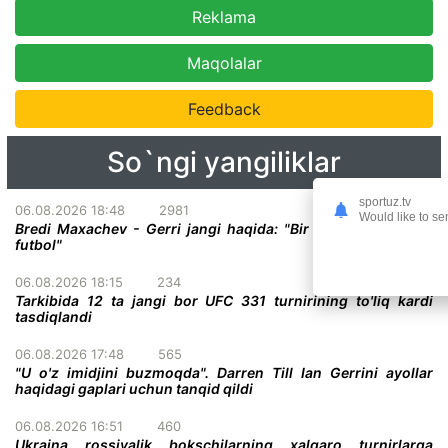
Reklama
Maqolalar
Feedback
So`ngi yangiliklar
sportuz.tv
06.08.2026 18:48
2981
Would like to se
Bredi Maxachev - Gerri jangi haqida: "Bir darvoza oldidagi
futbol"
06.08.2026 18:15
234
Tarkibida 12 ta jangi bor UFC 331 turnirining to'liq kardi
tasdiqlandi
06.08.2026 17:48
565
"U o'z imidjini buzmoqda". Darren Till Ian Gerrini ayollar
haqidagi gaplari uchun tanqid qildi
06.08.2026 16:51
460
Ukraina rossiyalik bokschilarning xalqaro turnirlarga