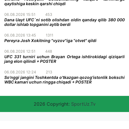
qaytishiga keskin qarshi chiqdi
06.08.2026 15:51
453
Dana Uayt UFC`ni sotib olishdan oldin qanday qilib 380 000
dollar ishlab topganini aytib berdi
06.08.2026 13:45
1311
Pereyra Josh Xokitning "vyzov"iga "otvet" qildi
06.08.2026 12:51
448
UFC 331 turniri uchun Brayan Ortega ishtirokidagi qiziqarli
jang elon qilindi + POSTER
06.08.2026 12:24
213
So'nggi jangini Toshkentda o'tkazgan qozog'istonlik bokschi
WBC kamari uchun ringga chiqadi + POSTER
2026 Copyright:
SportUz.Tv