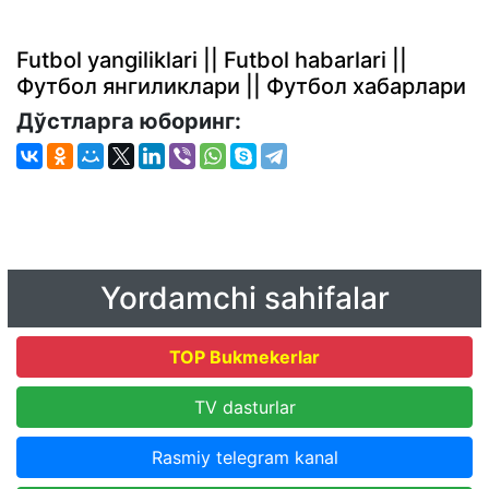
Futbol yangiliklari || Futbol habarlari ||
Футбол янгиликлари || Футбол хабарлари
Дўстларга юборинг:
Yordamchi sahifalar
TOP Bukmekerlar
TV dasturlar
Rasmiy telegram kanal