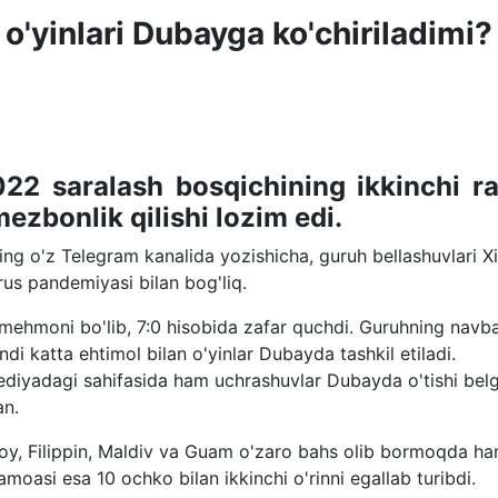
 o'yinlari Dubayga ko'chiriladimi?
22 saralash bosqichining ikkinchi r
ezbonlik qilishi lozim edi.
ing o'z Telegram kanalida yozishicha, guruh bellashuvlari X
us pandemiyasi bilan bog'liq.
mehmoni bo'lib, 7:0 hisobida zafar quchdi. Guruhning navb
ndi katta ehtimol bilan o'yinlar Dubayda tashkil etiladi.
ediyadagi sahifasida ham uchrashuvlar Dubayda o'tishi belg
an.
oy, Filippin, Maldiv va Guam o'zaro bahs olib bormoqda h
amoasi esa 10 ochko bilan ikkinchi o'rinni egallab turibdi.