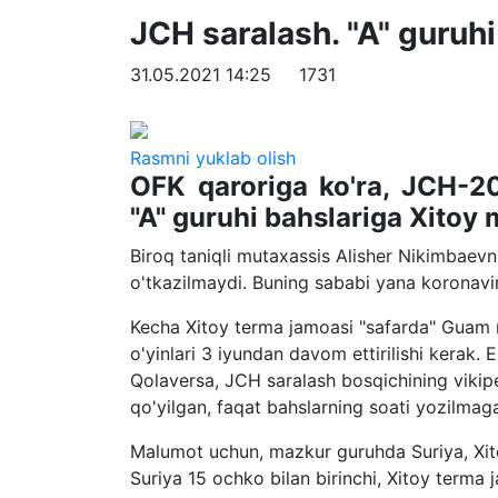
JCH saralash. "A" guruhi
31.05.2021 14:25
1731
Rasmni yuklab olish
OFK qaroriga ko'ra, JCH-20
"A" guruhi bahslariga Xitoy m
Biroq taniqli mutaxassis Alisher Nikimbaevn
o'tkazilmaydi. Buning sababi yana koronavir
Kecha Xitoy terma jamoasi "safarda" Guam 
o'yinlari 3 iyundan davom ettirilishi kerak. E
Qolaversa, JCH saralash bosqichining vikip
qo'yilgan, faqat bahslarning soati yozilmag
Malumot uchun, mazkur guruhda Suriya, Xit
Suriya 15 ochko bilan birinchi, Xitoy terma j