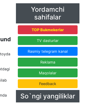
Yordamchi
sahifalar
TOP Bukmekerlar
aund
TV dasturlar
Rasmiy telegram kanal
itoyda
Reklama
atdagi
Maqolalar
ilab
Feedback
So`ngi yangiliklar
amda