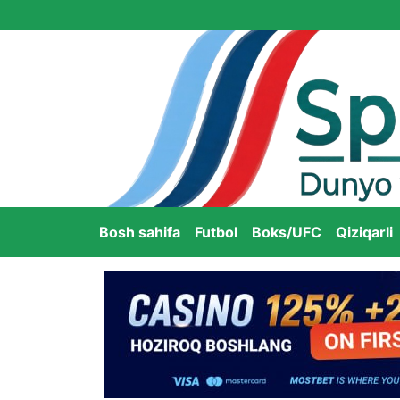
Bosh sahifa
Futbol
Boks/UFC
Qiziqarli