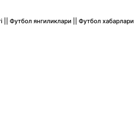
rlari || Футбол янгиликлари || Футбол хабарлари