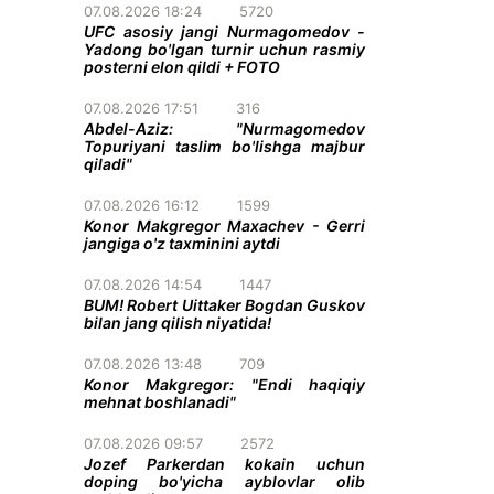
07.08.2026 18:24
5720
UFC asosiy jangi Nurmagomedov -
Yadong bo'lgan turnir uchun rasmiy
posterni elon qildi + FOTO
07.08.2026 17:51
316
Abdel-Aziz: "Nurmagomedov
Topuriyani taslim bo'lishga majbur
qiladi"
07.08.2026 16:12
1599
Konor Makgregor Maxachev - Gerri
jangiga o'z taxminini aytdi
07.08.2026 14:54
1447
BUM! Robert Uittaker Bogdan Guskov
bilan jang qilish niyatida!
07.08.2026 13:48
709
Konor Makgregor: "Endi haqiqiy
mehnat boshlanadi"
07.08.2026 09:57
2572
Jozef Parkerdan kokain uchun
doping bo'yicha ayblovlar olib