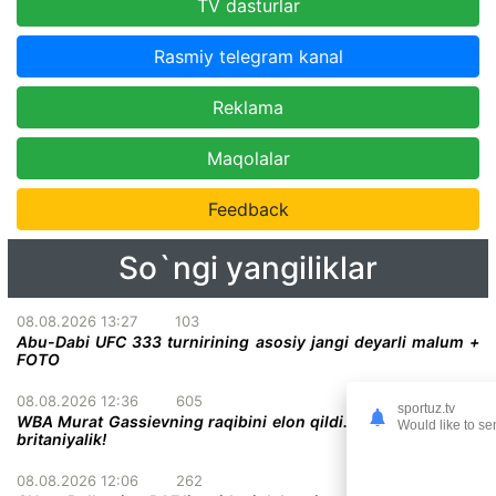
TV dasturlar
Rasmiy telegram kanal
Reklama
Maqolalar
Feedback
So`ngi yangiliklar
08.08.2026 13:27
103
Abu-Dabi UFC 333 turnirining asosiy jangi deyarli malum +
FOTO
08.08.2026 12:36
605
sportuz.tv
WBA Murat Gassievning raqibini elon qildi. U mag'lubiyatsiz
Would like to se
britaniyalik!
08.08.2026 12:06
262