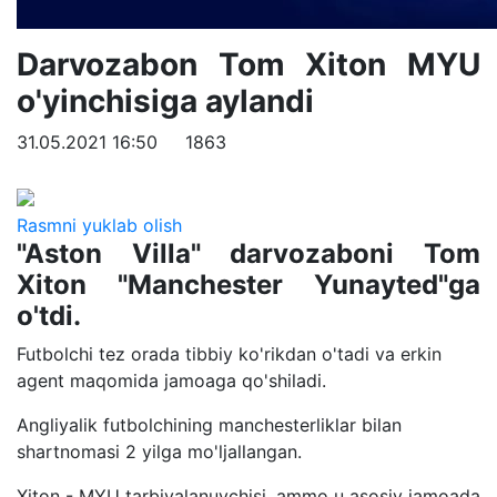
Darvozabon Tom Xiton MYU
o'yinchisiga aylandi
31.05.2021 16:50
1863
Rasmni yuklab olish
"Aston Villa" darvozaboni Tom
Xiton "Manchester Yunayted"ga
o'tdi.
Futbolchi tez orada tibbiy ko'rikdan o'tadi va erkin
agent maqomida jamoaga qo'shiladi.
Angliyalik futbolchining manchesterliklar bilan
shartnomasi 2 yilga mo'ljallangan.
Xiton - MYU tarbiyalanuvchisi, ammo u asosiy jamoada