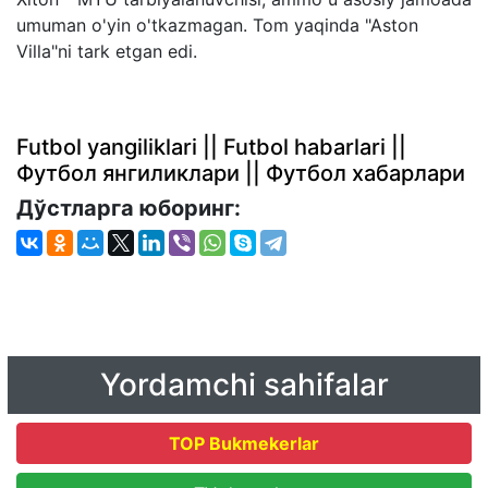
umuman o'yin o'tkazmagan. Tom yaqinda "Aston
Villa"ni tark etgan edi.
Futbol yangiliklari || Futbol habarlari ||
Футбол янгиликлари || Футбол хабарлари
Дўстларга юборинг:
Yordamchi sahifalar
TOP Bukmekerlar