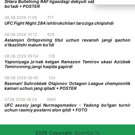
SHara Bulletning RAF ligasidagi debyuti vatandoshiga qarshi
bo'ladi + POSTER
08.08.2026 11:09
777
UFC Fight Night 284 ishtirokchilari taroziga chiqishdi
08.08.2026 10:12
929
Aslamjon Ortiqovning titul uchun revansh jangi qachon
o'tkazilishi malum bo'ldi
08.08.2026 09:54
178
Yaponiyaga jo'nab ketgan Ramazon Temirov ukasi Azizbek
Temirovning jangi haqida gapirdi
08.08.2026 09:45
124
Rasman! Suhrobbek Otajonov Octagon League chempionlik
kamari uchun jang qiladi + POSTER
07.08.2026 18:24
6901
UFC asosiy jangi Nurmagomedov - Yadong bo'lgan turnir
uchun rasmiy posterni elon qildi + FOTO
2026 Copyright:
SportUz.Tv