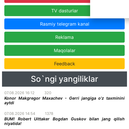
TV dasturlar
Rasmiy telegram kanal
Reklama
Maqolalar
Feedback
So`ngi yangiliklar
07.08.2026 16:12
320
Konor Makgregor Maxachev - Gerri jangiga o'z taxminini
aytdi
07.08.2026 14:54
1378
BUM! Robert Uittaker Bogdan Guskov bilan jang qilish
niyatida!