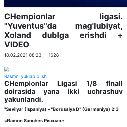
CHempionlar ligasi.
"Yuventus"da mag'lubiyat,
Xoland dublga erishdi +
VIDEO
18.02.2021 08:23
1628
Rasmni yuklab olish
CHempionlar Ligasi 1/8 finali
doirasida yana ikki uchrashuv
yakunlandi.
"Sevilya" (Ispaniya) – "Borussiya D" (Germaniya) 2:3
«Ramon Sanches Pisxuan»