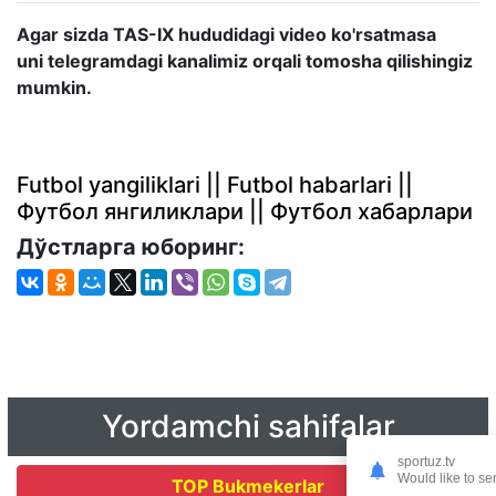
Agar sizda TAS-IX hududidagi video ko'rsatmasa
uni
telegramdagi kanalimiz
orqali tomosha qilishingiz
mumkin.
Futbol yangiliklari || Futbol habarlari ||
Футбол янгиликлари || Футбол хабарлари
Дўстларга юборинг:
Yordamchi sahifalar
sportuz.tv
Would like to se
TOP Bukmekerlar