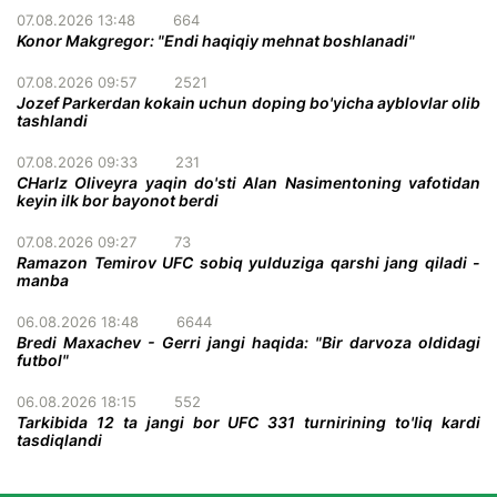
07.08.2026 13:48
664
Konor Makgregor: "Endi haqiqiy mehnat boshlanadi"
07.08.2026 09:57
2521
Jozef Parkerdan kokain uchun doping bo'yicha ayblovlar olib
tashlandi
07.08.2026 09:33
231
CHarlz Oliveyra yaqin do'sti Alan Nasimentoning vafotidan
keyin ilk bor bayonot berdi
07.08.2026 09:27
73
Ramazon Temirov UFC sobiq yulduziga qarshi jang qiladi -
manba
06.08.2026 18:48
6644
Bredi Maxachev - Gerri jangi haqida: "Bir darvoza oldidagi
futbol"
06.08.2026 18:15
552
Tarkibida 12 ta jangi bor UFC 331 turnirining to'liq kardi
tasdiqlandi