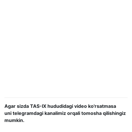
Agar sizda TAS-IX hududidagi video ko'rsatmasa
uni
telegramdagi kanalimiz
orqali tomosha qilishingiz
mumkin.