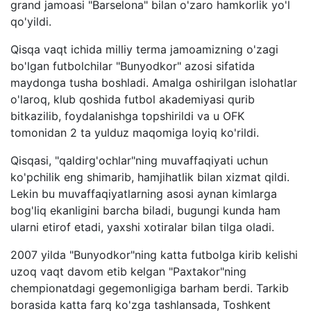
grand jamoasi "Barselona" bilan o'zaro hamkorlik yo'l
qo'yildi.
Qisqa vaqt ichida milliy terma jamoamizning o'zagi
bo'lgan futbolchilar "Bunyodkor" azosi sifatida
maydonga tusha boshladi. Amalga oshirilgan islohatlar
o'laroq, klub qoshida futbol akademiyasi qurib
bitkazilib, foydalanishga topshirildi va u OFK
tomonidan 2 ta yulduz maqomiga loyiq ko'rildi.
Qisqasi, "qaldirg'ochlar"ning muvaffaqiyati uchun
ko'pchilik eng shimarib, hamjihatlik bilan xizmat qildi.
Lekin bu muvaffaqiyatlarning asosi aynan kimlarga
bog'liq ekanligini barcha biladi, bugungi kunda ham
ularni etirof etadi, yaxshi xotiralar bilan tilga oladi.
2007 yilda "Bunyodkor"ning katta futbolga kirib kelishi
uzoq vaqt davom etib kelgan "Paxtakor"ning
chempionatdagi gegemonligiga barham berdi. Tarkib
borasida katta farq ko'zga tashlansada, Toshkent