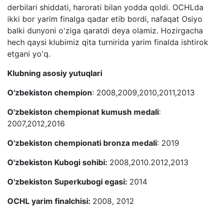
derbilari shiddati, harorati bilan yodda qoldi. OCHLda
ikki bor yarim finalga qadar etib bordi, nafaqat Osiyo
balki dunyoni o'ziga qaratdi deya olamiz. Hozirgacha
hech qaysi klubimiz qita turnirida yarim finalda ishtirok
etgani yo'q.
Klubning asosiy yutuqlari
O'zbekiston chempion
: 2008,2009,2010,2011,2013
O'zbekiston chempionat kumush medali
:
2007,2012,2016
O'zbekiston chempionati bronza medali
: 2019
O'zbekiston Kubogi sohibi:
2008,2010.2012,2013
O'zbekiston Superkubogi egasi:
2014
OCHL yarim finalchisi:
2008, 2012