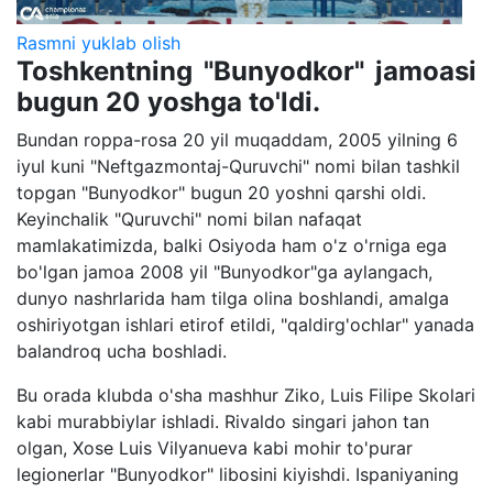
Rasmni yuklab olish
Toshkentning "Bunyodkor" jamoasi
bugun 20 yoshga to'ldi.
Bundan roppa-rosa 20 yil muqaddam, 2005 yilning 6
iyul kuni "Neftgazmontaj-Quruvchi" nomi bilan tashkil
topgan "Bunyodkor" bugun 20 yoshni qarshi oldi.
Keyinchalik "Quruvchi" nomi bilan nafaqat
mamlakatimizda, balki Osiyoda ham o'z o'rniga ega
bo'lgan jamoa 2008 yil "Bunyodkor"ga aylangach,
dunyo nashrlarida ham tilga olina boshlandi, amalga
oshiriyotgan ishlari etirof etildi, "qaldirg'ochlar" yanada
balandroq ucha boshladi.
Bu orada klubda o'sha mashhur Ziko, Luis Filipe Skolari
kabi murabbiylar ishladi. Rivaldo singari jahon tan
olgan, Xose Luis Vilyanueva kabi mohir to'purar
legionerlar "Bunyodkor" libosini kiyishdi. Ispaniyaning