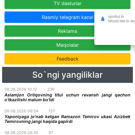
TV dasturlar
Rasmiy telegram kanal
sportuz.tv
Would like to se
Reklama
Maqolalar
Feedback
So`ngi yangiliklar
08.08.2026 10:12
236
Aslamjon Ortiqovning titul uchun revansh jangi qachon
o'tkazilishi malum bo'ldi
08.08.2026 09:54
157
Yaponiyaga jo'nab ketgan Ramazon Temirov ukasi Azizbek
Temirovning jangi haqida gapirdi
08.08.2026 09:45
97