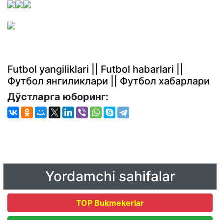
Futbol yangiliklari || Futbol habarlari ||
Футбол янгиликлари || Футбол хабарлари
Дўстларга юборинг:
Yordamchi sahifalar
TOP Bukmekerlar