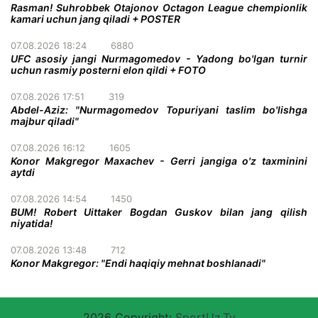
Rasman! Suhrobbek Otajonov Octagon League chempionlik
kamari uchun jang qiladi + POSTER
07.08.2026 18:24
6880
UFC asosiy jangi Nurmagomedov - Yadong bo'lgan turnir
uchun rasmiy posterni elon qildi + FOTO
07.08.2026 17:51
319
Abdel-Aziz: "Nurmagomedov Topuriyani taslim bo'lishga
majbur qiladi"
07.08.2026 16:12
1605
Konor Makgregor Maxachev - Gerri jangiga o'z taxminini
aytdi
07.08.2026 14:54
1450
BUM! Robert Uittaker Bogdan Guskov bilan jang qilish
niyatida!
07.08.2026 13:48
712
Konor Makgregor: "Endi haqiqiy mehnat boshlanadi"
2026 Copyright:
SportUz.Tv