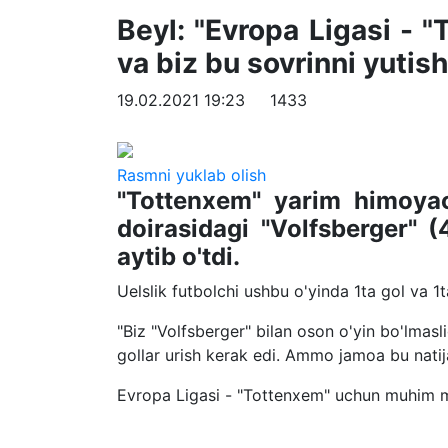
Beyl: "Evropa Ligasi -
va biz bu sovrinni yutis
19.02.2021 19:23
1433
Rasmni yuklab olish
"Tottenxem" yarim himoyach
doirasidagi "Volfsberger" (4
aytib o'tdi.
Uelslik futbolchi ushbu o'yinda 1ta gol va 1t
"Biz "Volfsberger" bilan oson o'yin bo'lmasl
gollar urish kerak edi. Ammo jamoa bu nati
Evropa Ligasi - "Tottenxem" uchun muhim m