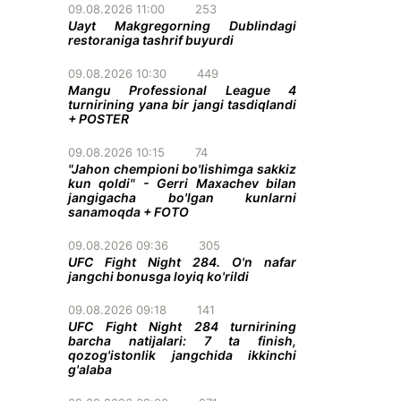
09.08.2026 11:00
253
Uayt Makgregorning Dublindagi
restoraniga tashrif buyurdi
09.08.2026 10:30
449
Mangu Professional League 4
turnirining yana bir jangi tasdiqlandi
+ POSTER
09.08.2026 10:15
74
"Jahon chempioni bo'lishimga sakkiz
kun qoldi" - Gerri Maxachev bilan
jangigacha bo'lgan kunlarni
sanamoqda + FOTO
09.08.2026 09:36
305
UFC Fight Night 284. O'n nafar
jangchi bonusga loyiq ko'rildi
09.08.2026 09:18
141
UFC Fight Night 284 turnirining
barcha natijalari: 7 ta finish,
qozog'istonlik jangchida ikkinchi
g'alaba