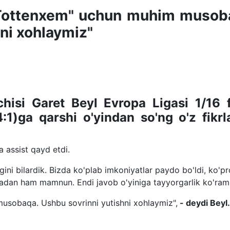
 "Tottenxem" uchun muhim muso
hni xohlaymiz"
isi Garet Beyl Evropa Ligasi 1/16 f
:1)ga qarshi o'yindan so'ng o'z fikrla
a assist qayd etdi.
igini bilardik. Bizda ko'plab imkoniyatlar paydo bo'ldi, ko'p
jadan ham mamnun. Endi javob o'yiniga tayyorgarlik ko'ram
usobaqa. Ushbu sovrinni yutishni xohlaymiz",
- deydi Beyl.