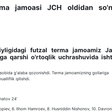
erma jamoasi JCH oldidan so'n
i
ligidagi futzal terma jamoamiz J
ga qarshi o'rtoqlik uchrashuvida isht
2 hisobida g'alaba qozonishdi. Terma jamoamizning gollariga
lliflik qilishdi.
matov 24ʼ
opiev, 6. Ilhom Hamroev, 8. Husniddin Nishonov, 10. Davron