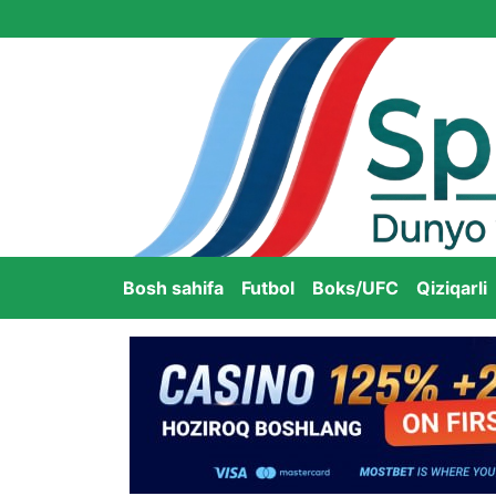
Bosh sahifa
Futbol
Boks/UFC
Qiziqarli