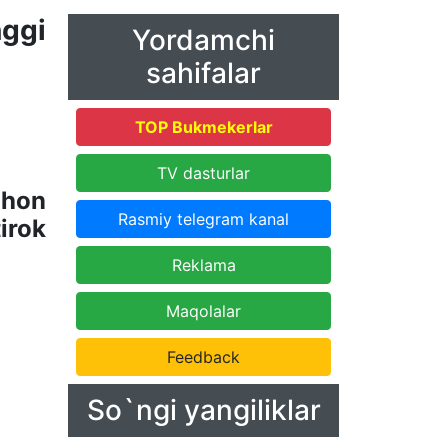
ggi
Yordamchi
sahifalar
TOP Bukmekerlar
TV dasturlar
ahon
Rasmiy telegram kanal
irok
Reklama
Maqolalar
Feedback
So`ngi yangiliklar