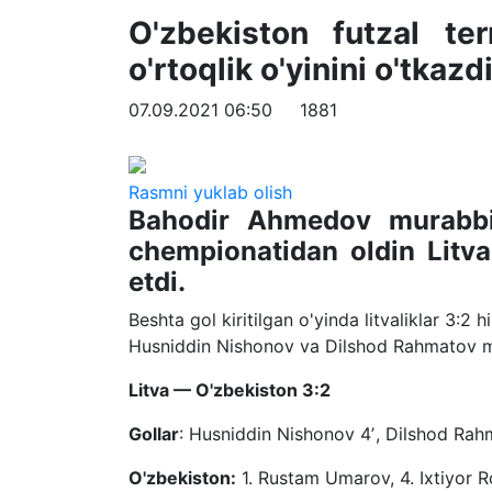
O'zbekiston futzal t
o'rtoqlik o'yinini o'tkazd
07.09.2021 06:50
1881
Rasmni yuklab olish
Bahodir Ahmedov murabbiy
chempionatidan oldin Litva
etdi.
Beshta gol kiritilgan o'yinda litvaliklar 3:
Husniddin Nishonov va Dilshod Rahmatov mua
Litva — O'zbekiston 3:2
Gollar
: Husniddin Nishonov 4ʼ, Dilshod Rah
O'zbekiston:
1. Rustam Umarov, 4. Ixtiyor R