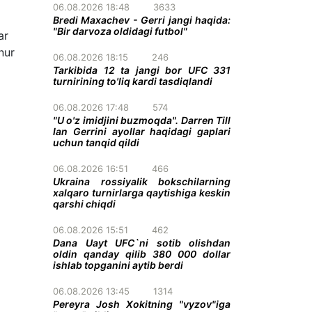
06.08.2026 18:48
3633
Bredi Maxachev - Gerri jangi haqida:
"Bir darvoza oldidagi futbol"
ar
nur
06.08.2026 18:15
246
Tarkibida 12 ta jangi bor UFC 331
turnirining to'liq kardi tasdiqlandi
06.08.2026 17:48
574
"U o'z imidjini buzmoqda". Darren Till
Ian Gerrini ayollar haqidagi gaplari
uchun tanqid qildi
06.08.2026 16:51
466
Ukraina rossiyalik bokschilarning
xalqaro turnirlarga qaytishiga keskin
qarshi chiqdi
06.08.2026 15:51
462
Dana Uayt UFC`ni sotib olishdan
oldin qanday qilib 380 000 dollar
ishlab topganini aytib berdi
06.08.2026 13:45
1314
Pereyra Josh Xokitning "vyzov"iga