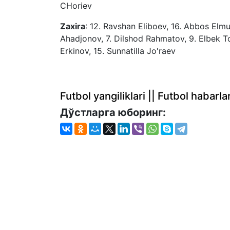
CHoriev
Zaxira
: 12. Ravshan Eliboev, 16. Abbos Elm
Ahadjonov, 7. Dilshod Rahmatov, 9. Elbek T
Erkinov, 15. Sunnatilla Jo'raev
Futbol yangiliklari || Futbol haba
Дўстларга юборинг: