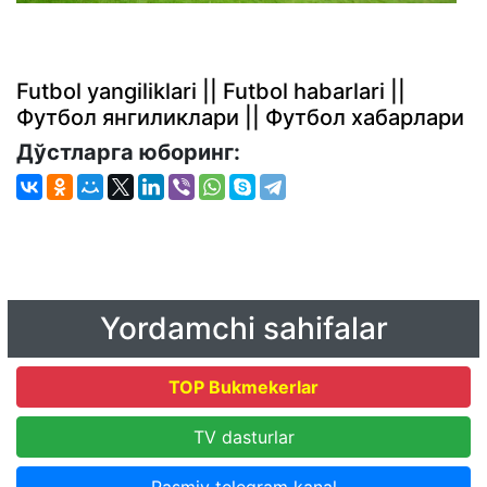
Futbol yangiliklari || Futbol habarlari ||
Футбол янгиликлари || Футбол хабарлари
Дўстларга юборинг:
Yordamchi sahifalar
TOP Bukmekerlar
TV dasturlar