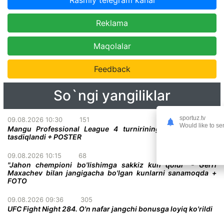
Rasmiy telegram kanal
Reklama
Maqolalar
Feedback
So`ngi yangiliklar
sportuz.tv
09.08.2026 10:30
151
Would like to se
Mangu Professional League 4 turnirining yana bir jangi
tasdiqlandi + POSTER
09.08.2026 10:15
68
"Jahon chempioni bo'lishimga sakkiz kun qoldi" - Gerri
Maxachev bilan jangigacha bo'lgan kunlarni sanamoqda +
FOTO
09.08.2026 09:36
305
UFC Fight Night 284. O'n nafar jangchi bonusga loyiq ko'rildi