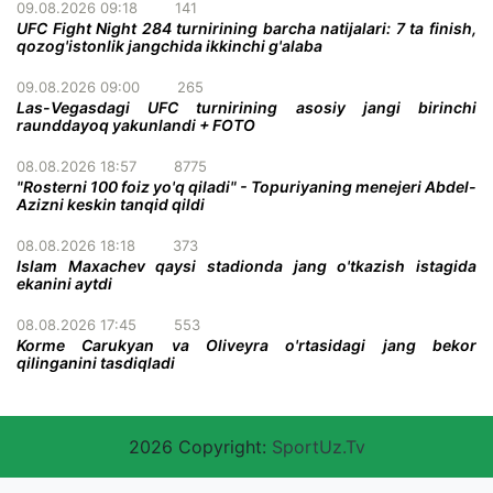
09.08.2026 09:18
141
UFC Fight Night 284 turnirining barcha natijalari: 7 ta finish,
qozog'istonlik jangchida ikkinchi g'alaba
09.08.2026 09:00
265
Las-Vegasdagi UFC turnirining asosiy jangi birinchi
raunddayoq yakunlandi + FOTO
08.08.2026 18:57
8775
"Rosterni 100 foiz yo'q qiladi" - Topuriyaning menejeri Abdel-
Azizni keskin tanqid qildi
08.08.2026 18:18
373
Islam Maxachev qaysi stadionda jang o'tkazish istagida
ekanini aytdi
08.08.2026 17:45
553
Korme Carukyan va Oliveyra o'rtasidagi jang bekor
qilinganini tasdiqladi
2026 Copyright:
SportUz.Tv