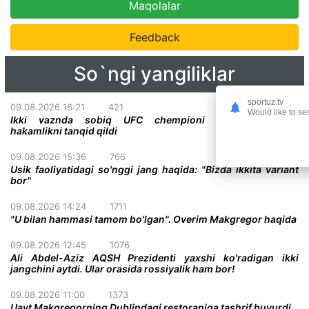
Maqolalar
Feedback
So`ngi yangiliklar
sportuz.tv
09.08.2026 16:21
421
Would like to se
Ikki vaznda sobiq UFC chempioni promoushendagi
hakamlikni tanqid qildi
09.08.2026 15:36
766
Usik faoliyatidagi so'nggi jang haqida: "Bizda ikkita variant
bor"
09.08.2026 14:24
1711
"U bilan hammasi tamom bo'lgan". Overim Makgregor haqida
09.08.2026 12:45
1076
Ali Abdel-Aziz AQSH Prezidenti yaxshi ko'radigan ikki
jangchini aytdi. Ular orasida rossiyalik ham bor!
09.08.2026 11:00
1373
Uayt Makgregorning Dublindagi restoraniga tashrif buyurdi