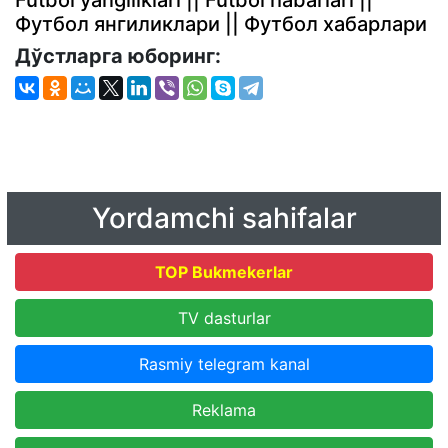
Футбол янгиликлари || Футбол хабарлари
Дўстларга юборинг:
Yordamchi sahifalar
TOP Bukmekerlar
TV dasturlar
Rasmiy telegram kanal
Reklama