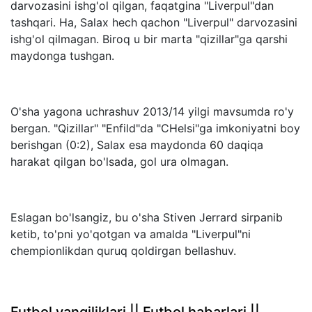
darvozasini ishg'ol qilgan, faqatgina "Liverpul"dan
tashqari. Ha, Salax hech qachon "Liverpul" darvozasini
ishg'ol qilmagan. Biroq u bir marta "qizillar"ga qarshi
maydonga tushgan.
O'sha yagona uchrashuv 2013/14 yilgi mavsumda ro'y
bergan. "Qizillar" "Enfild"da "CHelsi"ga imkoniyatni boy
berishgan (0:2), Salax esa maydonda 60 daqiqa
harakat qilgan bo'lsada, gol ura olmagan.
Eslagan bo'lsangiz, bu o'sha Stiven Jerrard sirpanib
ketib, to'pni yo'qotgan va amalda "Liverpul"ni
chempionlikdan quruq qoldirgan bellashuv.
Futbol yangiliklari || Futbol habarlari ||