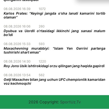
08.08.2026 16:39
1072
Karlos Prates: "Keyingi jangda o'sha lanati kamarini tortib
olaman"
08.08.2026 16:06
260
Dyubua va Uordli o'rtasidagi ikkinchi jang sanasi malum
bo'ldi
08.08.2026 15:33
593
Maxachevning murabbiyi: "Islam Yen Gerrini parterga
tushirishi shart emas"
08.08.2026 14:30
1220
Roy Jons Usik ishtirokidagi orzu qilingan jang haqida gapirdi
08.08.2026 13:54
562
Getji Maxachev bilan jang uchun UFC chempionlik kamaridan
voz kechmoqchi
2026 Copyright:
SportUz.Tv