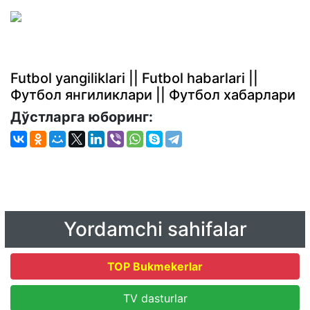
Futbol yangiliklari || Futbol habarlari ||
Футбол янгиликлари || Футбол хабарлари
Дўстларга юборинг:
Yordamchi sahifalar
TOP Bukmekerlar
TV dasturlar