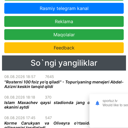
Rasmiy telegram kanal
Reklama
Maqolalar
Feedback
So`ngi yangiliklar
08.08.2026 18:57
7645
"Rosterni 100 foiz yo'q qiladi" - Topuriyaning menejeri Abdel-
Azizni keskin tanqid qildi
08.08.2026 18:18
370
sportuz.tv
Islam Maxachev qaysi stadionda jang o'tkazish istagida
Would like to se
ekanini aytdi
08.08.2026 17:45
547
Korme Carukyan va Oliveyra o'rtasidagi jang bekor
qilinganini tasdiqladi