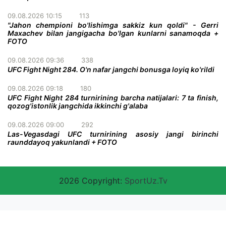
09.08.2026 10:15
113
"Jahon chempioni bo'lishimga sakkiz kun qoldi" - Gerri
Maxachev bilan jangigacha bo'lgan kunlarni sanamoqda +
FOTO
09.08.2026 09:36
338
UFC Fight Night 284. O'n nafar jangchi bonusga loyiq ko'rildi
09.08.2026 09:18
180
UFC Fight Night 284 turnirining barcha natijalari: 7 ta finish,
qozog'istonlik jangchida ikkinchi g'alaba
09.08.2026 09:00
292
Las-Vegasdagi UFC turnirining asosiy jangi birinchi
raunddayoq yakunlandi + FOTO
2026 Copyright:
SportUz.Tv