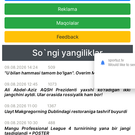
Reklama
Maqolalar
Feedback
So`ngi yangiliklar
sportuz.tv
Would like to se
09.08.2026 14:24
509
"U bilan hammasi tamom bo'lgan". Overim Makgregor haqida
09.08.2026 12:45
1073
Ali Abdel-Aziz AQSH Prezidenti yaxshi ko'radigan ikki
jangchini aytdi. Ular orasida rossiyalik ham bor!
09.08.2026 11:00
1367
Uayt Makgregorning Dublindagi restoraniga tashrif buyurdi
09.08.2026 10:30
488
Mangu Professional League 4 turnirining yana bir jangi
tasdiqlandi + POSTER