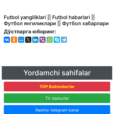
Futbol yangiliklari || Futbol habarlari ||
Футбол янгиликлари || Футбол хабарлари
Дўстларга юборинг:
Yordamchi sahifalar
TOP Bukmekerlar
TV dasturlar
Rasmiy telegram kanal