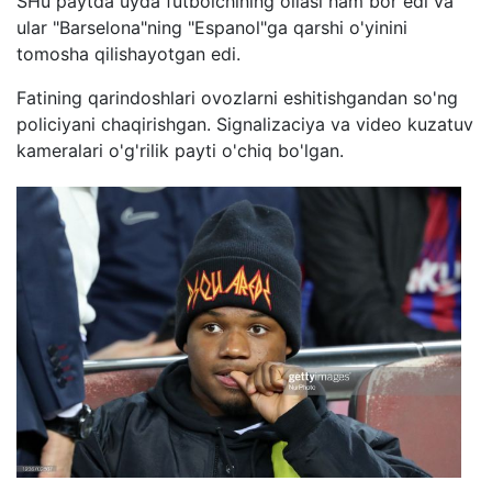
SHu paytda uyda futbolchining oilasi ham bor edi va
ular "Barselona"ning "Espanol"ga qarshi o'yinini
tomosha qilishayotgan edi.
Fatining qarindoshlari ovozlarni eshitishgandan so'ng
policiyani chaqirishgan. Signalizaciya va video kuzatuv
kameralari o'g'rilik payti o'chiq bo'lgan.