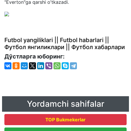
"Everton"ga qarshi o'tkazadi.
Futbol yangiliklari || Futbol habarlari ||
Футбол янгиликлари || Футбол хабарлари
Дўстларга юборинг:
Yordamchi sahifalar
TOP Bukmekerlar