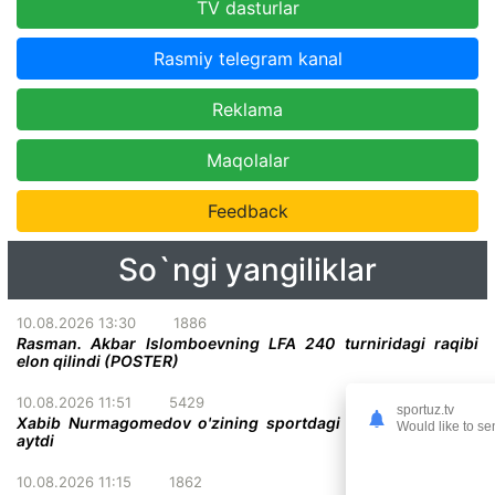
TV dasturlar
Rasmiy telegram kanal
Reklama
Maqolalar
Feedback
So`ngi yangiliklar
10.08.2026 13:30
1886
Rasman. Akbar Islomboevning LFA 240 turniridagi raqibi
elon qilindi (POSTER)
10.08.2026 11:51
5429
sportuz.tv
Xabib Nurmagomedov o'zining sportdagi ikki qahramonini
Would like to se
aytdi
10.08.2026 11:15
1862