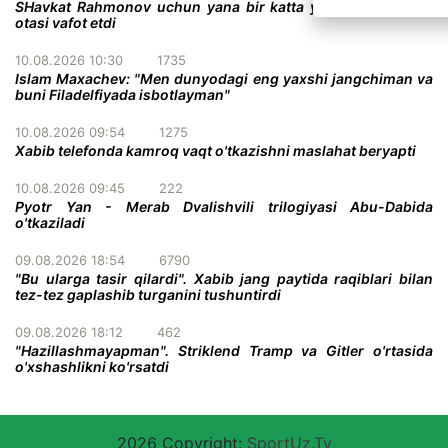
SHavkat Rahmonov uchun yana bir katta yo'qotish - uning
otasi vafot etdi
10.08.2026 10:30
1735
Islam Maxachev: "Men dunyodagi eng yaxshi jangchiman va
buni Filadelfiyada isbotlayman"
10.08.2026 09:54
1275
Xabib telefonda kamroq vaqt o'tkazishni maslahat beryapti
10.08.2026 09:45
222
Pyotr Yan - Merab Dvalishvili trilogiyasi Abu-Dabida
o'tkaziladi
09.08.2026 18:54
6790
"Bu ularga tasir qilardi". Xabib jang paytida raqiblari bilan
tez-tez gaplashib turganini tushuntirdi
09.08.2026 18:12
462
"Hazillashmayapman". Striklend Tramp va Gitler o'rtasida
o'xshashlikni ko'rsatdi
2026 Copyright:
SportUz.Tv