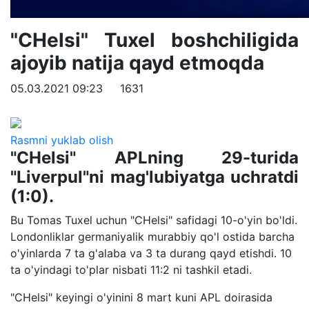
"CHelsi" Tuxel boshchiligida
ajoyib natija qayd etmoqda
05.03.2021 09:23
1631
Rasmni yuklab olish
"CHelsi" APLning 29-turida
"Liverpul"ni mag'lubiyatga uchratdi
(1:0).
Bu Tomas Tuxel uchun "CHelsi" safidagi 10-o'yin bo'ldi.
Londonliklar germaniyalik murabbiy qo'l ostida barcha
o'yinlarda 7 ta g'alaba va 3 ta durang qayd etishdi. 10
ta o'yindagi to'plar nisbati 11:2 ni tashkil etadi.
"CHelsi" keyingi o'yinini 8 mart kuni APL doirasida