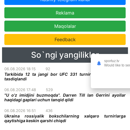
Reklama
Maqolalar
Feedback
So`ngi yangiliklar
sportuz.tv
Would like to se
06.08.2026 18:15
92
Tarkibida 12 ta jangi bor UFC 331 turnirining to'liq kardi
tasdiqlandi
06.08.2026 17:48
529
"U o'z imidjini buzmoqda". Darren Till Ian Gerrini ayollar
haqidagi gaplari uchun tanqid qildi
06.08.2026 16:51
436
Ukraina rossiyalik bokschilarning xalqaro turnirlarga
qaytishiga keskin qarshi chiqdi