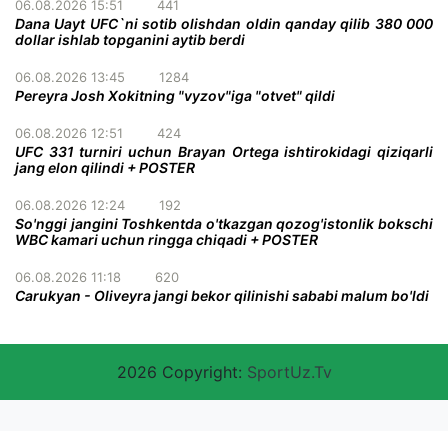
06.08.2026 15:51
441
Dana Uayt UFC`ni sotib olishdan oldin qanday qilib 380 000
dollar ishlab topganini aytib berdi
06.08.2026 13:45
1284
Pereyra Josh Xokitning "vyzov"iga "otvet" qildi
06.08.2026 12:51
424
UFC 331 turniri uchun Brayan Ortega ishtirokidagi qiziqarli
jang elon qilindi + POSTER
06.08.2026 12:24
192
So'nggi jangini Toshkentda o'tkazgan qozog'istonlik bokschi
WBC kamari uchun ringga chiqadi + POSTER
06.08.2026 11:18
620
Carukyan - Oliveyra jangi bekor qilinishi sababi malum bo'ldi
2026 Copyright:
SportUz.Tv