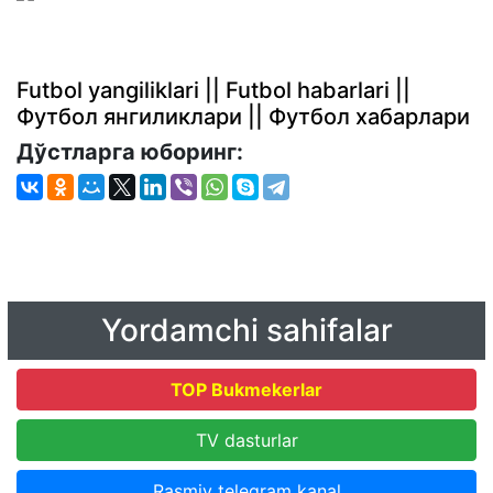
Futbol yangiliklari || Futbol habarlari ||
Футбол янгиликлари || Футбол хабарлари
Дўстларга юборинг:
Yordamchi sahifalar
TOP Bukmekerlar
TV dasturlar
Rasmiy telegram kanal