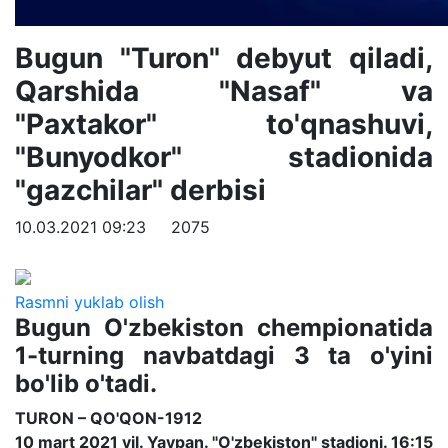
Bugun "Turon" debyut qiladi,
Qarshida "Nasaf" va
"Paxtakor" to'qnashuvi,
"Bunyodkor" stadionida
"gazchilar" derbisi
10.03.2021 09:23
2075
Rasmni yuklab olish
Bugun O'zbekiston chempionatida
1-turning navbatdagi 3 ta o'yini
bo'lib o'tadi.
TURON – QO'QON-1912
10 mart 2021 yil. Yaypan. "O'zbekiston" stadioni. 16:15