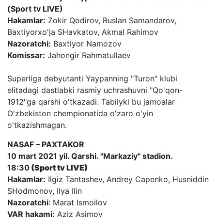
(Sport tv LIVE)
Hakamlar:
Zokir Qodirov, Ruslan Samandarov,
Baxtiyorxo'ja SHavkatov, Akmal Rahimov
Nazoratchi:
Baxtiyor Namozov
Komissar:
Jahongir Rahmatullaev
Superliga debyutanti Yaypanning "Turon" klubi
elitadagi dastlabki rasmiy uchrashuvni "Qo'qon-
1912"ga qarshi o'tkazadi. Tabiiyki bu jamoalar
O'zbekiston chempionatida o'zaro o'yin
o'tkazishmagan.
NASAF – PAXTAKOR
10 mart 2021 yil. Qarshi. "Markaziy" stadion.
18:30
(Sport tv LIVE)
Hakamlar:
Ilgiz Tantashev, Andrey Capenko, Husniddin
SHodmonov, Ilya Ilin
Nazoratchi
: Marat Ismoilov
VAR hakami:
Aziz Asimov