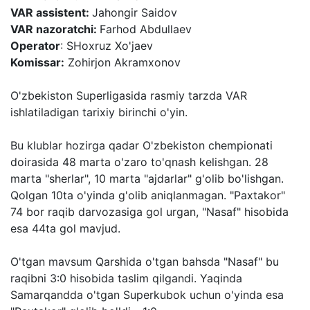
VAR assistent:
Jahongir Saidov
VAR nazoratchi:
Farhod Abdullaev
Operator
: SHoxruz Xo'jaev
Komissar:
Zohirjon Akramxonov
O'zbekiston Superligasida rasmiy tarzda VAR
ishlatiladigan tarixiy birinchi o'yin.
Bu klublar hozirga qadar O'zbekiston chempionati
doirasida 48 marta o'zaro to'qnash kelishgan. 28
marta "sherlar", 10 marta "ajdarlar" g'olib bo'lishgan.
Qolgan 10ta o'yinda g'olib aniqlanmagan. "Paxtakor"
74 bor raqib darvozasiga gol urgan, "Nasaf" hisobida
esa 44ta gol mavjud.
O'tgan mavsum Qarshida o'tgan bahsda "Nasaf" bu
raqibni 3:0 hisobida taslim qilgandi. Yaqinda
Samarqandda o'tgan Superkubok uchun o'yinda esa