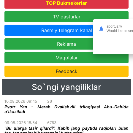
TOP Bukmekerlar
TV dasturlar
sportuz.tv
Rasmiy telegram kanal
Would like to se
Reklama
Maqolalar
Feedback
So`ngi yangiliklar
10.08.2026 09:45
26
Pyotr Yan - Merab Dvalishvili trilogiyasi Abu-Dabida
o'tkaziladi
09.08.2026 18:54
6763
"Bu ularga tasir qilardi". Xabib jang paytida raqiblari bilan
tez-tez gaplashib turganini tushuntirdi