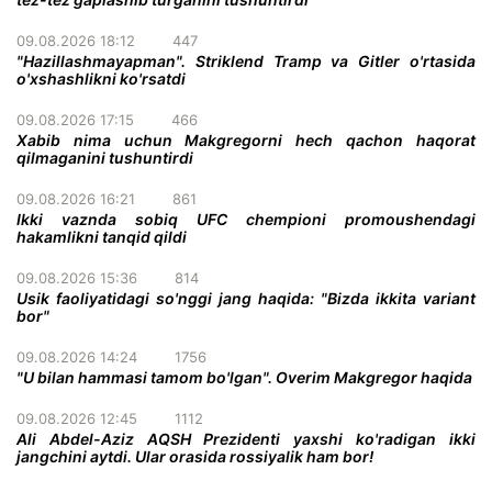
09.08.2026 18:12
447
"Hazillashmayapman". Striklend Tramp va Gitler o'rtasida
o'xshashlikni ko'rsatdi
09.08.2026 17:15
466
Xabib nima uchun Makgregorni hech qachon haqorat
qilmaganini tushuntirdi
09.08.2026 16:21
861
Ikki vaznda sobiq UFC chempioni promoushendagi
hakamlikni tanqid qildi
09.08.2026 15:36
814
Usik faoliyatidagi so'nggi jang haqida: "Bizda ikkita variant
bor"
09.08.2026 14:24
1756
"U bilan hammasi tamom bo'lgan". Overim Makgregor haqida
09.08.2026 12:45
1112
Ali Abdel-Aziz AQSH Prezidenti yaxshi ko'radigan ikki
jangchini aytdi. Ular orasida rossiyalik ham bor!