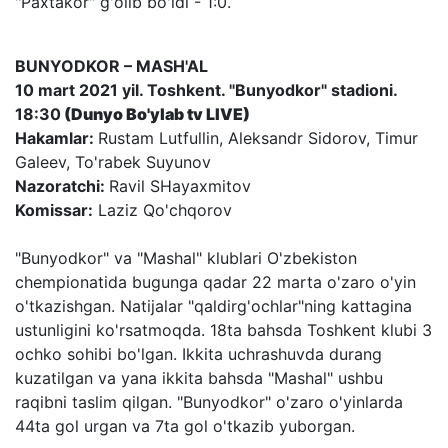
"Paxtakor" g'olib bo'ldi - 1:0.
BUNYODKOR – MASH'AL
10 mart 2021 yil. Toshkent. "Bunyodkor" stadioni.
18:30
(Dunyo Bo'ylab tv LIVE)
Hakamlar:
Rustam Lutfullin, Aleksandr Sidorov, Timur
Galeev, To'rabek Suyunov
Nazoratchi:
Ravil SHayaxmitov
Komissar:
Laziz Qo'chqorov
"Bunyodkor" va "Mashal" klublari O'zbekiston
chempionatida bugunga qadar 22 marta o'zaro o'yin
o'tkazishgan. Natijalar "qaldirg'ochlar"ning kattagina
ustunligini ko'rsatmoqda. 18ta bahsda Toshkent klubi 3
ochko sohibi bo'lgan. Ikkita uchrashuvda durang
kuzatilgan va yana ikkita bahsda "Mashal" ushbu
raqibni taslim qilgan. "Bunyodkor" o'zaro o'yinlarda
44ta gol urgan va 7ta gol o'tkazib yuborgan.