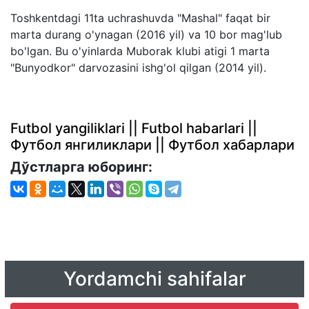
Toshkentdagi 11ta uchrashuvda "Mashal" faqat bir
marta durang o'ynagan (2016 yil) va 10 bor mag'lub
bo'lgan. Bu o'yinlarda Muborak klubi atigi 1 marta
"Bunyodkor" darvozasini ishg'ol qilgan (2014 yil).
Futbol yangiliklari || Futbol habarlari ||
Футбол янгиликлари || Футбол хабарлари
Дўстларга юборинг:
Yordamchi sahifalar