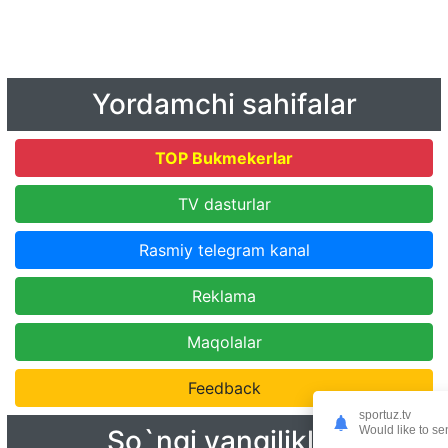
Yordamchi sahifalar
TOP Bukmekerlar
TV dasturlar
Rasmiy telegram kanal
Reklama
Maqolalar
Feedback
sportuz.tv
Would like to se
So`ngi yangiliklar