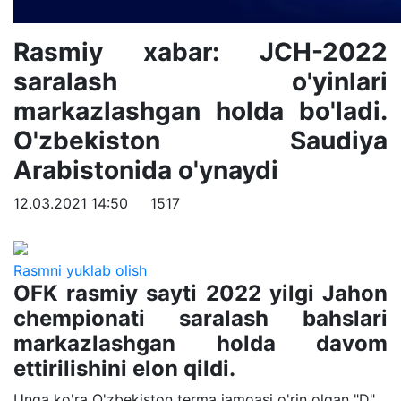
Rasmiy xabar: JCH-2022
saralash o'yinlari
markazlashgan holda bo'ladi.
O'zbekiston Saudiya
Arabistonida o'ynaydi
12.03.2021 14:50
1517
Rasmni yuklab olish
OFK rasmiy sayti 2022 yilgi Jahon
chempionati saralash bahslari
markazlashgan holda davom
ettirilishini elon qildi.
Unga ko'ra O'zbekiston terma jamoasi o'rin olgan "D"