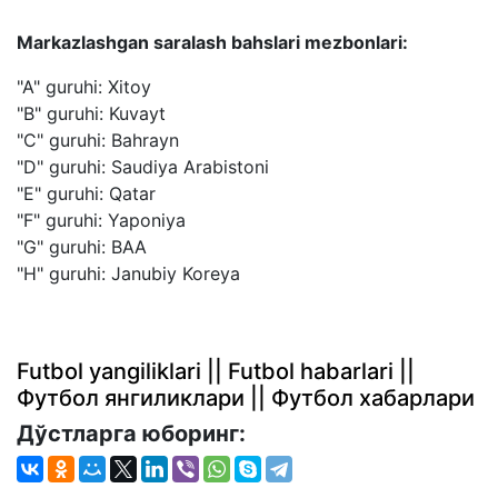
Markazlashgan saralash bahslari mezbonlari:
"A" guruhi: Xitoy
"B" guruhi: Kuvayt
"C" guruhi: Bahrayn
"D" guruhi: Saudiya Arabistoni
"E" guruhi: Qatar
"F" guruhi: Yaponiya
"G" guruhi: BAA
"H" guruhi: Janubiy Koreya
Futbol yangiliklari || Futbol habarlari ||
Футбол янгиликлари || Футбол хабарлари
Дўстларга юборинг: