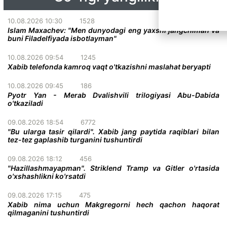
10.08.2026 10:30
1528
Islam Maxachev: "Men dunyodagi eng yaxshi jangchiman va
buni Filadelfiyada isbotlayman"
10.08.2026 09:54
1245
Xabib telefonda kamroq vaqt o'tkazishni maslahat beryapti
10.08.2026 09:45
186
Pyotr Yan - Merab Dvalishvili trilogiyasi Abu-Dabida
o'tkaziladi
09.08.2026 18:54
6772
"Bu ularga tasir qilardi". Xabib jang paytida raqiblari bilan
tez-tez gaplashib turganini tushuntirdi
09.08.2026 18:12
456
"Hazillashmayapman". Striklend Tramp va Gitler o'rtasida
o'xshashlikni ko'rsatdi
09.08.2026 17:15
475
Xabib nima uchun Makgregorni hech qachon haqorat
qilmaganini tushuntirdi