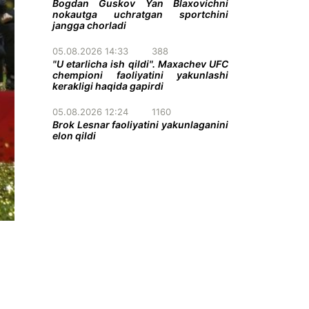
Bogdan Guskov Yan Blaxovichni
nokautga uchratgan sportchini
jangga chorladi
05.08.2026 14:33
388
"U etarlicha ish qildi". Maxachev UFC
chempioni faoliyatini yakunlashi
kerakligi haqida gapirdi
05.08.2026 12:24
1160
Brok Lesnar faoliyatini yakunlaganini
elon qildi