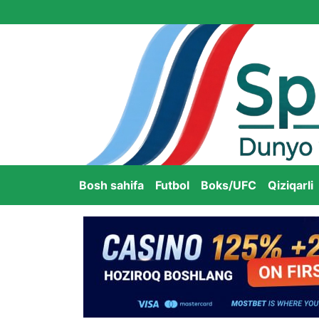
Bosh sahifa
Futbol
Boks/UFC
Qiziqarli