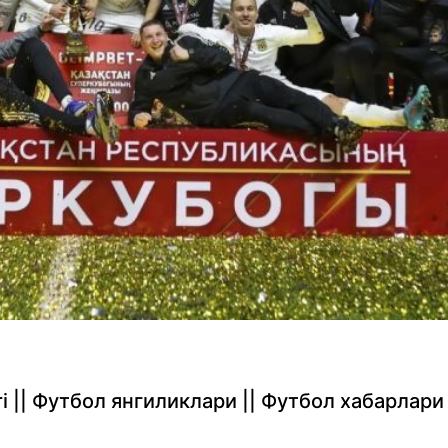
rlari || Футбол янгиликлари || Футбол хабарлари