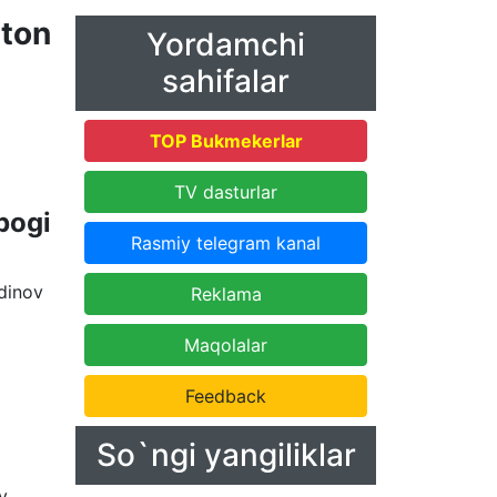
ston
Yordamchi
sahifalar
TOP Bukmekerlar
TV dasturlar
bogi
Rasmiy telegram kanal
dinov
Reklama
Maqolalar
Feedback
So`ngi yangiliklar
v,