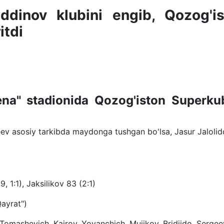
ddinov klubini engib, Qozog'i
itdi
na" stadionida Qozog'iston Superku
v asosiy tarkibda maydonga tushgan bo'lsa, Jasur Jalolid
 1:1), Jaksilikov 83 (2:1)
Qayrat")
Tomashevich, Kairov, Yovanchich, Mujikov, Bridjido, Sergee