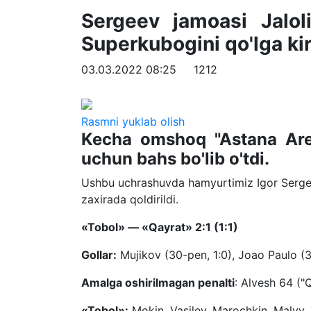
Sergeev jamoasi Jaloli
Superkubogini qo'lga kir
03.03.2022 08:25
1212
Rasmni yuklab olish
Kecha omshoq "Astana Are
uchun bahs bo'lib o'tdi.
Ushbu uchrashuvda hamyurtimiz Igor Sergee
zaxirada qoldirildi.
«Tobol» — «Qayrat» 2:1 (1:1)
Gollar:
Mujikov (30-pen, 1:0), Joao Paulo (39,
Amalga oshirilmagan penalti
: Alvesh 64 ("
«Tobol»:
Mokin, Vasilev, Marochkin, Malyy, 