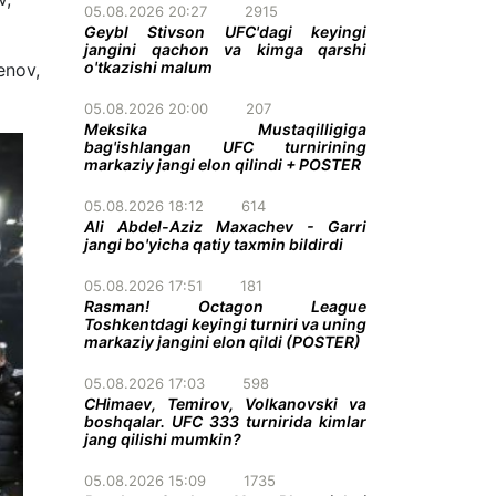
05.08.2026 20:27
2915
Geybl Stivson UFC'dagi keyingi
jangini qachon va kimga qarshi
o'tkazishi malum
enov,
05.08.2026 20:00
207
Meksika Mustaqilligiga
bag'ishlangan UFC turnirining
markaziy jangi elon qilindi + POSTER
05.08.2026 18:12
614
Ali Abdel-Aziz Maxachev - Garri
jangi bo'yicha qatiy taxmin bildirdi
05.08.2026 17:51
181
Rasman! Octagon League
Toshkentdagi keyingi turniri va uning
markaziy jangini elon qildi (POSTER)
05.08.2026 17:03
598
CHimaev, Temirov, Volkanovski va
boshqalar. UFC 333 turnirida kimlar
jang qilishi mumkin?
05.08.2026 15:09
1735