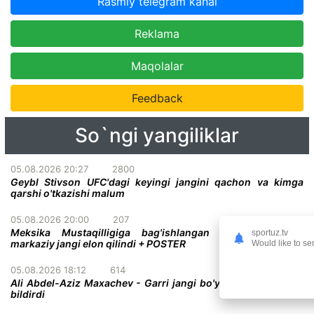
Rasmiy telegram kanal
Reklama
Maqolalar
Feedback
So`ngi yangiliklar
05.08.2026 20:27
2800
Geybl Stivson UFC'dagi keyingi jangini qachon va kimga
qarshi o'tkazishi malum
05.08.2026 20:00
207
Meksika Mustaqilligiga bag'ishlangan UFC turnirining
sportuz.tv
markaziy jangi elon qilindi + POSTER
Would like to se
05.08.2026 18:12
614
Ali Abdel-Aziz Maxachev - Garri jangi bo'yicha qatiy taxmin
bildirdi