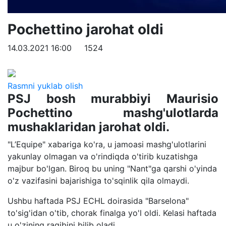
Pochettino jarohat oldi
14.03.2021 16:00
1524
Rasmni yuklab olish
PSJ bosh murabbiyi Maurisio
Pochettino mashg'ulotlarda
mushaklaridan jarohat oldi.
"L’Equipe" xabariga ko'ra, u jamoasi mashg'ulotlarini
yakunlay olmagan va o'rindiqda o'tirib kuzatishga
majbur bo'lgan. Biroq bu uning "Nant"ga qarshi o'yinda
o'z vazifasini bajarishiga to'sqinlik qila olmaydi.
Ushbu haftada PSJ ECHL doirasida "Barselona"
to'sig'idan o'tib, chorak finalga yo'l oldi. Kelasi haftada
u o'zining raqibini bilib oladi.