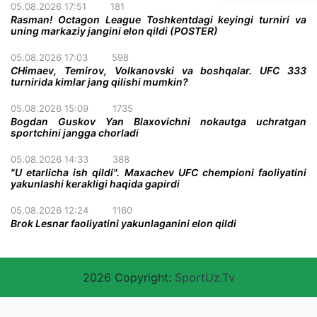
05.08.2026 17:51
181
Rasman! Octagon League Toshkentdagi keyingi turniri va
uning markaziy jangini elon qildi (POSTER)
05.08.2026 17:03
598
CHimaev, Temirov, Volkanovski va boshqalar. UFC 333
turnirida kimlar jang qilishi mumkin?
05.08.2026 15:09
1735
Bogdan Guskov Yan Blaxovichni nokautga uchratgan
sportchini jangga chorladi
05.08.2026 14:33
388
"U etarlicha ish qildi". Maxachev UFC chempioni faoliyatini
yakunlashi kerakligi haqida gapirdi
05.08.2026 12:24
1160
Brok Lesnar faoliyatini yakunlaganini elon qildi
2026 Copyright:
SportUz.Tv