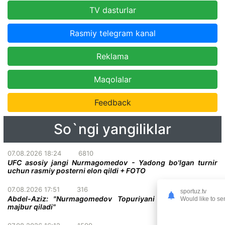
TV dasturlar
Rasmiy telegram kanal
Reklama
Maqolalar
Feedback
So`ngi yangiliklar
07.08.2026 18:24
6810
UFC asosiy jangi Nurmagomedov - Yadong bo'lgan turnir
uchun rasmiy posterni elon qildi + FOTO
07.08.2026 17:51
316
sportuz.tv
Abdel-Aziz: "Nurmagomedov Topuriyani taslim bo'lishga
Would like to se
majbur qiladi"