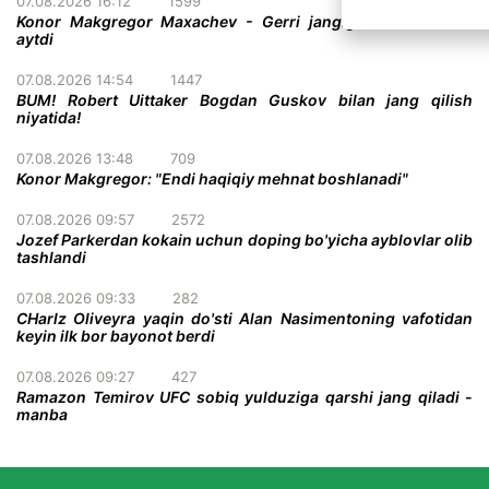
07.08.2026 16:12
1599
Konor Makgregor Maxachev - Gerri jangiga o'z taxminini
aytdi
07.08.2026 14:54
1447
BUM! Robert Uittaker Bogdan Guskov bilan jang qilish
niyatida!
07.08.2026 13:48
709
Konor Makgregor: "Endi haqiqiy mehnat boshlanadi"
07.08.2026 09:57
2572
Jozef Parkerdan kokain uchun doping bo'yicha ayblovlar olib
tashlandi
07.08.2026 09:33
282
CHarlz Oliveyra yaqin do'sti Alan Nasimentoning vafotidan
keyin ilk bor bayonot berdi
07.08.2026 09:27
427
Ramazon Temirov UFC sobiq yulduziga qarshi jang qiladi -
manba