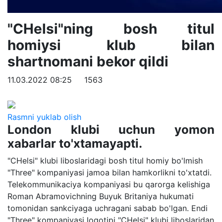
"CHelsi"ning bosh titul
homiysi klub bilan
shartnomani bekor qildi
11.03.2022 08:25
1563
Rasmni yuklab olish
London klubi uchun yomon
xabarlar to'xtamayapti.
"CHelsi" klubi liboslaridagi bosh titul homiy bo'lmish
"Three" kompaniyasi jamoa bilan hamkorlikni to'xtatdi.
Telekommunikaciya kompaniyasi bu qarorga kelishiga
Roman Abramovichning Buyuk Britaniya hukumati
tomonidan sankciyaga uchragani sabab bo'lgan. Endi
"Three" kompaniyasi logotipi "CHelsi" klubi liboslaridan