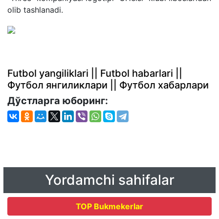
olib tashlanadi.
Futbol yangiliklari || Futbol habarlari ||
Футбол янгиликлари || Футбол хабарлари
Дўстларга юборинг:
Yordamchi sahifalar
TOP Bukmekerlar