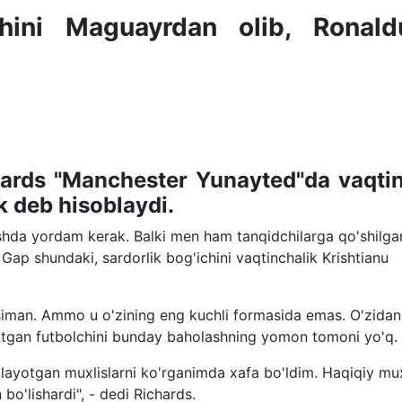
chini Maguayrdan olib, Ronald
hards "Manchester Yunayted"da vaqti
k deb hisoblaydi.
rishda yordam kerak. Balki men ham tanqidchilarga qo'shilg
p shundaki, sardorlik bog'ichini vaqtinchalik Krishtianu
iman. Ammo u o'zining eng kuchli formasida emas. O'zidan
otgan futbolchini bunday baholashning yomon tomoni yo'q.
bo'layotgan muxlislarni ko'rganimda xafa bo'ldim. Haqiqiy mux
bo'lishardi", - dedi Richards.