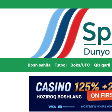
Bosh sahifa
Futbol
Boks/UFC
Qiziqarli