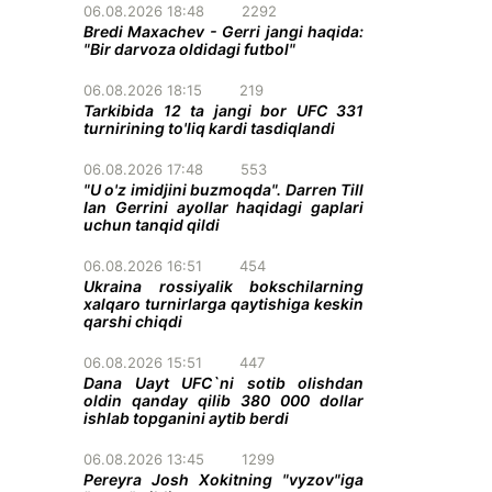
06.08.2026 18:48
2292
Bredi Maxachev - Gerri jangi haqida:
"Bir darvoza oldidagi futbol"
06.08.2026 18:15
219
Tarkibida 12 ta jangi bor UFC 331
turnirining to'liq kardi tasdiqlandi
06.08.2026 17:48
553
"U o'z imidjini buzmoqda". Darren Till
Ian Gerrini ayollar haqidagi gaplari
uchun tanqid qildi
06.08.2026 16:51
454
Ukraina rossiyalik bokschilarning
xalqaro turnirlarga qaytishiga keskin
qarshi chiqdi
06.08.2026 15:51
447
Dana Uayt UFC`ni sotib olishdan
oldin qanday qilib 380 000 dollar
ishlab topganini aytib berdi
06.08.2026 13:45
1299
Pereyra Josh Xokitning "vyzov"iga