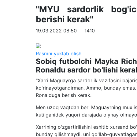
"MYU sardorlik bog'i
berishi kerak"
19.03.2022 08:50
1410
Rasmni yuklab olish
Sobiq futbolchi Mayka Ric
Ronaldu sardor bo'lishi kera
"Xarri Maguayrga sardorlik vazifasini baja
ko'rinayotgandirman. Ammo, bunday emas. Ga
Ronalduga berish kerak.
Men uzoq vaqtdan beri Maguayrning muxlis
kutilganidek yuqori darajada o'ynay olmay
Xarrining o'zgartirilishini eshitib xursand 
bunday qilishmaydi, uni qo'llab-quvvatlagan 