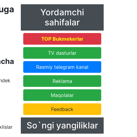
uga
Yordamchi
sahifalar
TOP Bukmekerlar
TV dasturlar
ncha
Rasmiy telegram kanal
andek
Reklama
Maqolalar
Feedback
So`ngi yangiliklar
lislar