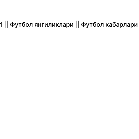
rlari || Футбол янгиликлари || Футбол хабарлари