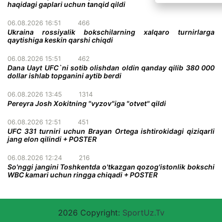
haqidagi gaplari uchun tanqid qildi
06.08.2026 16:51
466
Ukraina rossiyalik bokschilarning xalqaro turnirlarga
qaytishiga keskin qarshi chiqdi
06.08.2026 15:51
462
Dana Uayt UFC`ni sotib olishdan oldin qanday qilib 380 000
dollar ishlab topganini aytib berdi
06.08.2026 13:45
1314
Pereyra Josh Xokitning "vyzov"iga "otvet" qildi
06.08.2026 12:51
451
UFC 331 turniri uchun Brayan Ortega ishtirokidagi qiziqarli
jang elon qilindi + POSTER
06.08.2026 12:24
216
So'nggi jangini Toshkentda o'tkazgan qozog'istonlik bokschi
WBC kamari uchun ringga chiqadi + POSTER
2026 Copyright:
SportUz.Tv