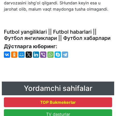
darvozasini ishg'ol qilgandi. SHundan keyin esa u
jarohat olib, malum vaqt maydonga tusha olmagandi.
Futbol yangiliklari || Futbol habarlari ||
Футбол янгиликлари || Футбол хабарлари
Дўстларга юборинг:
Yordamchi sahifalar
TOP Bukmekerlar
TV dasturlar