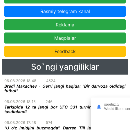
Rasmiy telegram kanal
Reklama
Maqolalar
Feedback
So`ngi yangiliklar
06.08.2026 18:48
4524
Bredi Maxachev - Gerri jangi haqida: "Bir darvoza oldidagi
futbol"
06.08.2026 18:15
246
sportuz.tv
Tarkibida 12 ta jangi bor UFC 331 turnirining to'liq kardi
Would like to se
tasdiqlandi
06.08.2026 17:48
574
"U o'z imidjini buzmoqda". Darren Till Ian Gerrini ayollar