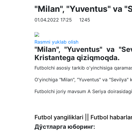
"Milan", "Yuventus" va 
01.04.2022 17:25
1245
Rasmni yuklab olish
"Milan", "Yuventus" va "S
Kristantega qiziqmoqda.
Futbolchi asosiy tarkib o'yinchisiga qarama
O'yinchiga "Milan", "Yuventus" va "Sevilya" k
Futbolchi joriy mavsum A Seriya doirasidagi
Futbol yangiliklari || Futbol haba
Дўстларга юборинг: