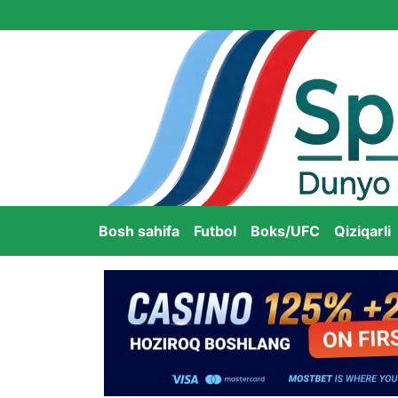
Bosh sahifa
Futbol
Boks/UFC
Qiziqarli