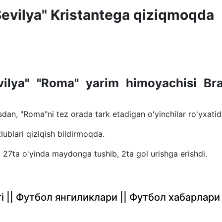
"Sevilya" Kristantega qiziqmoqda
evilya" "Roma" yarim himoyachisi Br
sdan, "Roma"ni tez orada tark etadigan o'yinchilar ro'yxatid
lublari qiziqish bildirmoqda.
 27ta o'yinda maydonga tushib, 2ta gol urishga erishdi.
rlari || Футбол янгиликлари || Футбол хабарлари