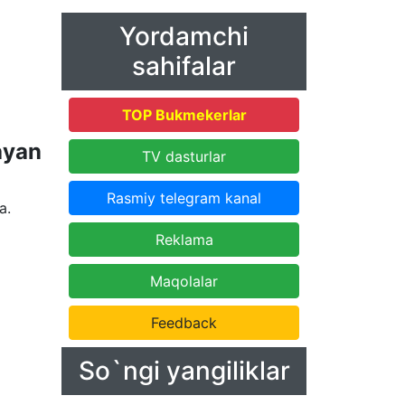
Yordamchi
sahifalar
TOP Bukmekerlar
ayan
TV dasturlar
Rasmiy telegram kanal
a.
Reklama
Maqolalar
Feedback
So`ngi yangiliklar