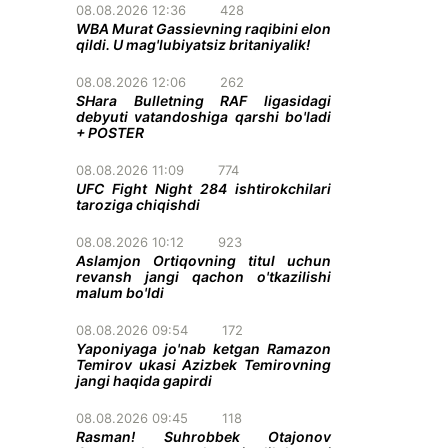
08.08.2026 12:36
428
WBA Murat Gassievning raqibini elon
qildi. U mag'lubiyatsiz britaniyalik!
08.08.2026 12:06
262
SHara Bulletning RAF ligasidagi
debyuti vatandoshiga qarshi bo'ladi
+ POSTER
08.08.2026 11:09
774
UFC Fight Night 284 ishtirokchilari
taroziga chiqishdi
08.08.2026 10:12
923
Aslamjon Ortiqovning titul uchun
revansh jangi qachon o'tkazilishi
malum bo'ldi
08.08.2026 09:54
172
Yaponiyaga jo'nab ketgan Ramazon
Temirov ukasi Azizbek Temirovning
jangi haqida gapirdi
08.08.2026 09:45
118
Rasman! Suhrobbek Otajonov