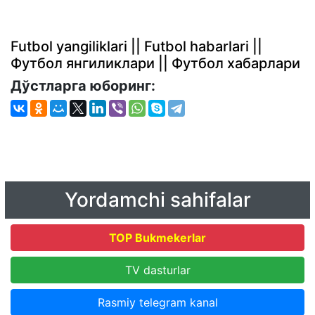
Futbol yangiliklari || Futbol habarlari ||
Футбол янгиликлари || Футбол хабарлари
Дўстларга юборинг:
Yordamchi sahifalar
TOP Bukmekerlar
TV dasturlar
Rasmiy telegram kanal