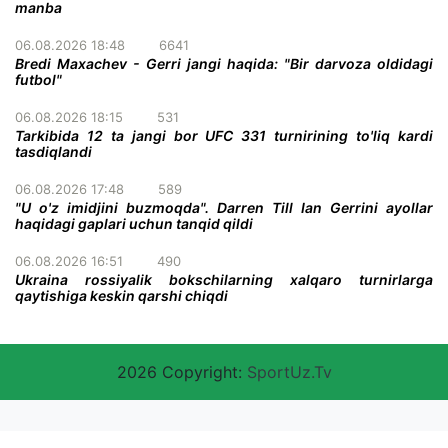
manba
06.08.2026 18:48
6641
Bredi Maxachev - Gerri jangi haqida: "Bir darvoza oldidagi
futbol"
06.08.2026 18:15
531
Tarkibida 12 ta jangi bor UFC 331 turnirining to'liq kardi
tasdiqlandi
06.08.2026 17:48
589
"U o'z imidjini buzmoqda". Darren Till Ian Gerrini ayollar
haqidagi gaplari uchun tanqid qildi
06.08.2026 16:51
490
Ukraina rossiyalik bokschilarning xalqaro turnirlarga
qaytishiga keskin qarshi chiqdi
2026 Copyright:
SportUz.Tv