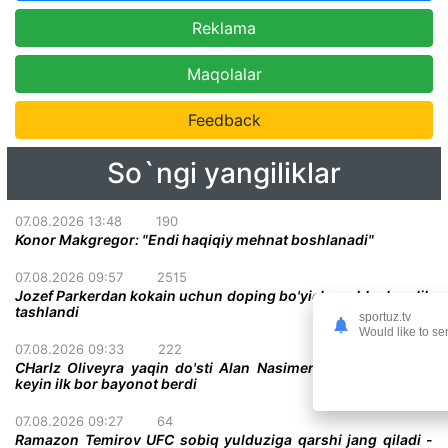
Reklama
Maqolalar
Feedback
So`ngi yangiliklar
07.08.2026 13:48
190
Konor Makgregor: "Endi haqiqiy mehnat boshlanadi"
07.08.2026 09:57
2515
Jozef Parkerdan kokain uchun doping bo'yicha ayblovlar olib
tashlandi
sportuz.tv
Would like to se
07.08.2026 09:33
222
CHarlz Oliveyra yaqin do'sti Alan Nasimentoning vafotidan
keyin ilk bor bayonot berdi
07.08.2026 09:27
64
Ramazon Temirov UFC sobiq yulduziga qarshi jang qiladi -