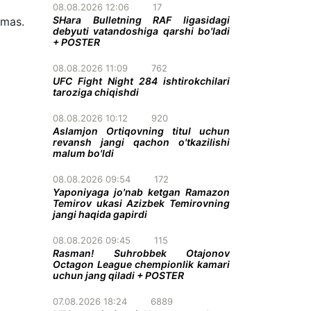
08.08.2026 12:06
17
SHara Bulletning RAF ligasidagi
lmas.
debyuti vatandoshiga qarshi bo'ladi
+ POSTER
08.08.2026 11:09
762
UFC Fight Night 284 ishtirokchilari
taroziga chiqishdi
08.08.2026 10:12
920
Aslamjon Ortiqovning titul uchun
revansh jangi qachon o'tkazilishi
malum bo'ldi
08.08.2026 09:54
172
Yaponiyaga jo'nab ketgan Ramazon
Temirov ukasi Azizbek Temirovning
jangi haqida gapirdi
08.08.2026 09:45
115
Rasman! Suhrobbek Otajonov
Octagon League chempionlik kamari
uchun jang qiladi + POSTER
07.08.2026 18:24
6889