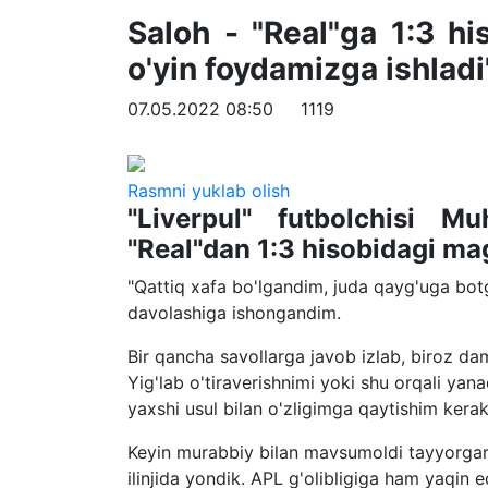
Saloh - "Real"ga 1:3 hi
o'yin foydamizga ishladi
07.05.2022 08:50
1119
Rasmni yuklab olish
"Liverpul" futbolchisi 
"Real"dan 1:3 hisobidagi mag
"Qattiq xafa bo'lgandim, juda qayg'uga botg
davolashiga ishongandim.
Bir qancha savollarga javob izlab, biroz d
Yig'lab o'tiraverishnimi yoki shu orqali y
yaxshi usul bilan o'zligimga qaytishim kerak
Keyin murabbiy bilan mavsumoldi tayyorgar
ilinjida yondik. APL g'olibligiga ham yaqin e