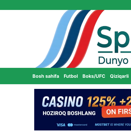
Bosh sahifa
Futbol
Boks/UFC
Qiziqarli