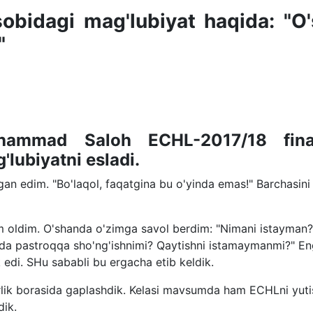
sobidagi mag'lubiyat haqida: "O
"
Muhammad Saloh ECHL-2017/18 fina
'lubiyatni esladi.
an edim. "Bo'laqol, faqatgina bu o'yinda emas!" Barchasini
am oldim. O'shanda o'zimga savol berdim: "Nimani istayman?
anada pastroqqa sho'ng'ishnimi? Qaytishni istamaymanmi?" E
 edi. SHu sababli bu ergacha etib keldik.
lik borasida gaplashdik. Kelasi mavsumda ham ECHLni yuti
dik.