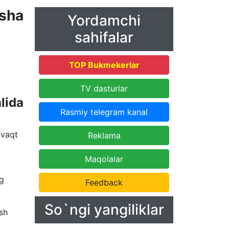
'sha
Yordamchi
sahifalar
TOP Bukmekerlar
TV dasturlar
lida
Rasmiy telegram kanal
 vaqt
Reklama
Maqolalar
ng
Feedback
So`ngi yangiliklar
sh