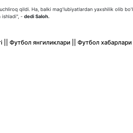
hliroq qildi. Ha, balki mag'lubiyatlardan yaxshilik olib bo'
ishladi", -
dedi Saloh.
rlari || Футбол янгиликлари || Футбол хабарлари