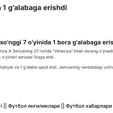
 1 g'alabaga erishdi
so'nggi 7 o'yinida 1 bora g'alabaga eri
moa A Seriyaning 37-turida "Veneciya" bilan durang o'ynad
'yinlari seriyasi 5taga etdi.
'lubiyat va 1 g'alaba qayd etdi. Jamoaning navbatdagi uchr
rlari || Футбол янгиликлари || Футбол хабарлари