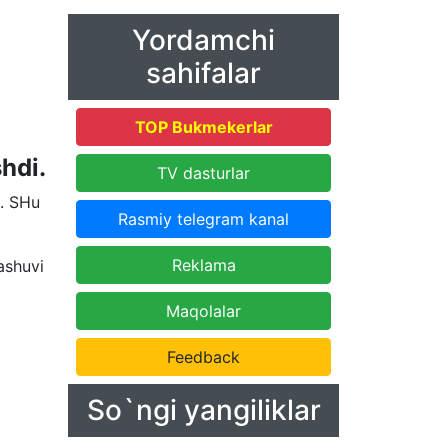
Yordamchi
sahifalar
TOP Bukmekerlar
shdi.
TV dasturlar
i. SHu
Rasmiy telegram kanal
Reklama
ashuvi
Maqolalar
Feedback
So`ngi yangiliklar