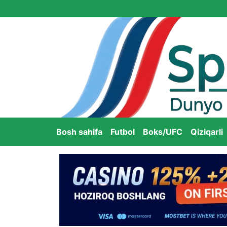
Bosh sahifa
Futbol
Boks/UFC
Qiziqarli