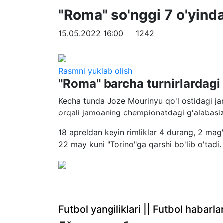
"Roma" so'nggi 7 o'yinda
15.05.2022 16:00
1242
Rasmni yuklab olish
"Roma" barcha turnirlardagi 
Kecha tunda Joze Mourinyu qo'l ostidagi ja
orqali jamoaning chempionatdagi g'alabasiz o
18 apreldan keyin rimliklar 4 durang, 2 mag
22 may kuni "Torino"ga qarshi bo'lib o'tadi.
Futbol yangiliklari || Futbol haba