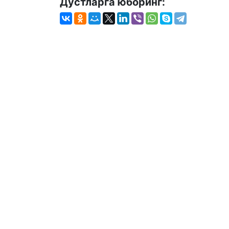
Дўстларга юборинг: