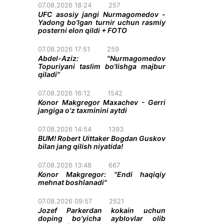
07.08.2026 18:24
257
UFC asosiy jangi Nurmagomedov -
Yadong bo'lgan turnir uchun rasmiy
posterni elon qildi + FOTO
07.08.2026 17:51
259
Abdel-Aziz: "Nurmagomedov
Topuriyani taslim bo'lishga majbur
qiladi"
07.08.2026 16:12
1542
Konor Makgregor Maxachev - Gerri
jangiga o'z taxminini aytdi
07.08.2026 14:54
1393
BUM! Robert Uittaker Bogdan Guskov
bilan jang qilish niyatida!
07.08.2026 13:48
667
Konor Makgregor: "Endi haqiqiy
mehnat boshlanadi"
07.08.2026 09:57
2521
Jozef Parkerdan kokain uchun
doping bo'yicha ayblovlar olib