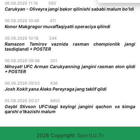
06.08.2026 11:18
590
Carukyan - Oliveyra jangi bekor qilinishi sababi malum bo'ldi
06.08.2026 10:48
411
Konor Makgregor muvaffaqiyatli operaciya qilindi
06.08.2026 10:18
244
Ramazon Temirov vaznida rasman chempionlik jangi
tasdiqlandi + POSTER
06.08.2026 09:48
201
Nihoyat! UFC Arman Carukyanning jangini rasman elon qildi
+ POSTER
06.08.2026 09:03
636
Josh Xokit yana Aleks Pereyraga jang taklif qildi
05.08.2026 20:27
4950
Geybl Stivson UFC'dagi keyingi jangini qachon va kimga
qarshi o'tkazishi malum
2026 Copyright:
SportUz.Tv