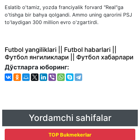
Eslatib o'tamiz, yozda franciyalik forvard "Real"ga
o'tishga bir bahya qolgandi. Ammo uning qarorini PSJ
to'laydigan 300 million evro o'zgartirdi.
Futbol yangiliklari || Futbol habarlari ||
Футбол янгиликлари || Футбол хабарлари
Дўстларга юборинг:
Yordamchi sahifalar
TOP Bukmekerlar