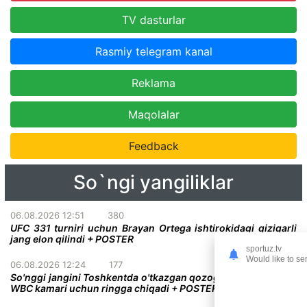
TV dasturlar
Rasmiy telegram kanal
Reklama
Maqolalar
Feedback
So`ngi yangiliklar
06.08.2026 12:51
380
UFC 331 turniri uchun Brayan Ortega ishtirokidagi qiziqarli
jang elon qilindi + POSTER
sportuz.tv
Would like to se
06.08.2026 12:24
177
So'nggi jangini Toshkentda o'tkazgan qozog'istonlik bokschi
WBC kamari uchun ringga chiqadi + POSTER