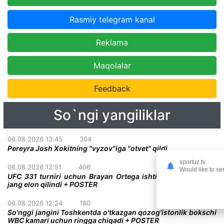
Rasmiy telegram kanal
Reklama
Maqolalar
Feedback
So`ngi yangiliklar
06.08.2026 13:45
304
Pereyra Josh Xokitning "vyzov"iga "otvet" qildi
sportuz.tv
06.08.2026 12:51
406
Would like to se
UFC 331 turniri uchun Brayan Ortega ishtirokidagi qiziqarli
jang elon qilindi + POSTER
06.08.2026 12:24
180
So'nggi jangini Toshkentda o'tkazgan qozog'istonlik bokschi
WBC kamari uchun ringga chiqadi + POSTER