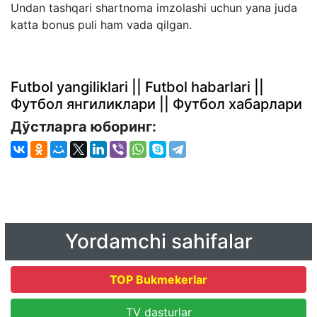
Undan tashqari shartnoma imzolashi uchun yana juda
katta bonus puli ham vada qilgan.
Futbol yangiliklari || Futbol habarlari ||
Футбол янгиликлари || Футбол хабарлари
Дўстларга юборинг:
Yordamchi sahifalar
TOP Bukmekerlar
TV dasturlar