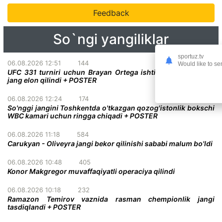
Feedback
So`ngi yangiliklar
sportuz.tv
06.08.2026 12:51
144
Would like to se
UFC 331 turniri uchun Brayan Ortega ishtirokidagi qiziqarli
jang elon qilindi + POSTER
06.08.2026 12:24
174
So'nggi jangini Toshkentda o'tkazgan qozog'istonlik bokschi
WBC kamari uchun ringga chiqadi + POSTER
06.08.2026 11:18
584
Carukyan - Oliveyra jangi bekor qilinishi sababi malum bo'ldi
06.08.2026 10:48
405
Konor Makgregor muvaffaqiyatli operaciya qilindi
06.08.2026 10:18
232
Ramazon Temirov vaznida rasman chempionlik jangi
tasdiqlandi + POSTER