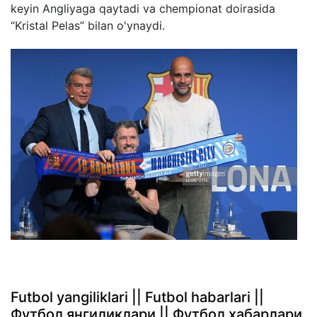
keyin Angliyaga qaytadi va chempionat doirasida
“Kristal Pelas” bilan o'ynaydi.
Futbol yangiliklari || Futbol habarlari ||
Футбол янгиликлари || Футбол хабарлари