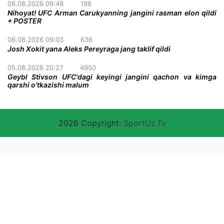
06.08.2026 09:48
198
Nihoyat! UFC Arman Carukyanning jangini rasman elon qildi
+ POSTER
06.08.2026 09:03
636
Josh Xokit yana Aleks Pereyraga jang taklif qildi
05.08.2026 20:27
4950
Geybl Stivson UFC'dagi keyingi jangini qachon va kimga
qarshi o'tkazishi malum
2026 Copyright:
SportUz.Tv