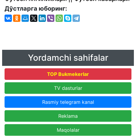
Дўстларга юборинг:
Yordamchi sahifalar
TOP Bukmekerlar
TV dasturlar
Rasmiy telegram kanal
Reklama
Maqolalar