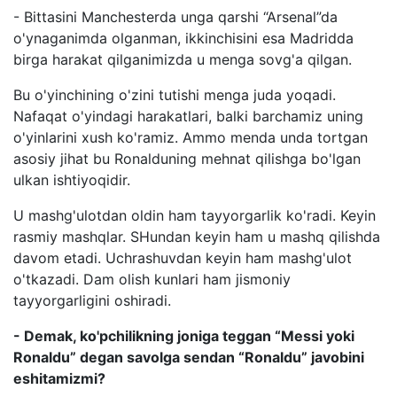
- Bittasini Manchesterda unga qarshi “Arsenal”da
o'ynaganimda olganman, ikkinchisini esa Madridda
birga harakat qilganimizda u menga sovg'a qilgan.
Bu o'yinchining o'zini tutishi menga juda yoqadi.
Nafaqat o'yindagi harakatlari, balki barchamiz uning
o'yinlarini xush ko'ramiz. Ammo menda unda tortgan
asosiy jihat bu Ronalduning mehnat qilishga bo'lgan
ulkan ishtiyoqidir.
U mashg'ulotdan oldin ham tayyorgarlik ko'radi. Keyin
rasmiy mashqlar. SHundan keyin ham u mashq qilishda
davom etadi. Uchrashuvdan keyin ham mashg'ulot
o'tkazadi. Dam olish kunlari ham jismoniy
tayyorgarligini oshiradi.
- Demak, ko'pchilikning joniga teggan “Messi yoki
Ronaldu” degan savolga sendan “Ronaldu” javobini
eshitamizmi?