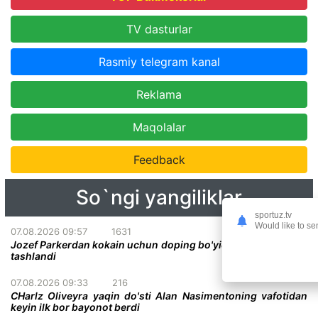
TV dasturlar
Rasmiy telegram kanal
Reklama
Maqolalar
Feedback
So`ngi yangiliklar
sportuz.tv
Would like to se
07.08.2026 09:57
1631
Jozef Parkerdan kokain uchun doping bo'yicha ayblovlar olib
tashlandi
07.08.2026 09:33
216
CHarlz Oliveyra yaqin do'sti Alan Nasimentoning vafotidan
keyin ilk bor bayonot berdi