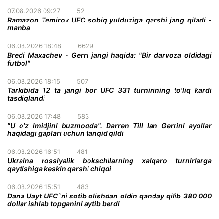
07.08.2026 09:27
52
Ramazon Temirov UFC sobiq yulduziga qarshi jang qiladi -
manba
06.08.2026 18:48
6629
Bredi Maxachev - Gerri jangi haqida: "Bir darvoza oldidagi
futbol"
06.08.2026 18:15
507
Tarkibida 12 ta jangi bor UFC 331 turnirining to'liq kardi
tasdiqlandi
06.08.2026 17:48
583
"U o'z imidjini buzmoqda". Darren Till Ian Gerrini ayollar
haqidagi gaplari uchun tanqid qildi
06.08.2026 16:51
481
Ukraina rossiyalik bokschilarning xalqaro turnirlarga
qaytishiga keskin qarshi chiqdi
06.08.2026 15:51
483
Dana Uayt UFC`ni sotib olishdan oldin qanday qilib 380 000
dollar ishlab topganini aytib berdi