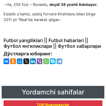
- Ha, 250 foiz – Ronaldu,
deydi 38 yoshli Adebayor.
Eslatib o'tamiz, sobiq forvard Krishtianu bilan birga
2011 yil “Real”da harakat qilgan.
Futbol yangiliklari || Futbol habarlari ||
Футбол янгиликлари || Футбол хабарлари
Дўстларга юборинг:
Yordamchi sahifalar
TOP Bukmekerlar