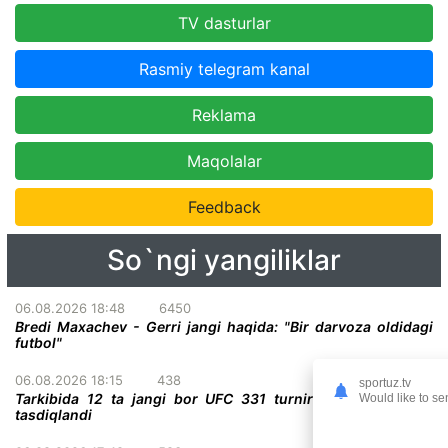
TV dasturlar
Rasmiy telegram kanal
Reklama
Maqolalar
Feedback
So`ngi yangiliklar
06.08.2026 18:48
6450
Bredi Maxachev - Gerri jangi haqida: "Bir darvoza oldidagi
futbol"
06.08.2026 18:15
438
sportuz.tv
Tarkibida 12 ta jangi bor UFC 331 turnirining to'liq kardi
Would like to se
tasdiqlandi