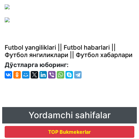
Futbol yangiliklari || Futbol habarlari ||
Футбол янгиликлари || Футбол хабарлари
Дўстларга юборинг:
Yordamchi sahifalar
TOP Bukmekerlar