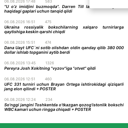
06.08.2026 17:48
583
"U o'z imidjini buzmoqda". Darren Till Ian Gerrini ayollar
haqidagi gaplari uchun tanqid qildi
06.08.2026 16:51
475
Ukraina rossiyalik bokschilarning xalqaro turnirlarga
qaytishiga keskin qarshi chiqdi
06.08.2026 15:51
474
Dana Uayt UFC`ni sotib olishdan oldin qanday qilib 380 000
dollar ishlab topganini aytib berdi
06.08.2026 13:45
1326
Pereyra Josh Xokitning "vyzov"iga "otvet" qildi
06.08.2026 12:51
460
UFC 331 turniri uchun Brayan Ortega ishtirokidagi qiziqarli
jang elon qilindi + POSTER
06.08.2026 12:24
234
So'nggi jangini Toshkentda o'tkazgan qozog'istonlik bokschi
WBC kamari uchun ringga chiqadi + POSTER