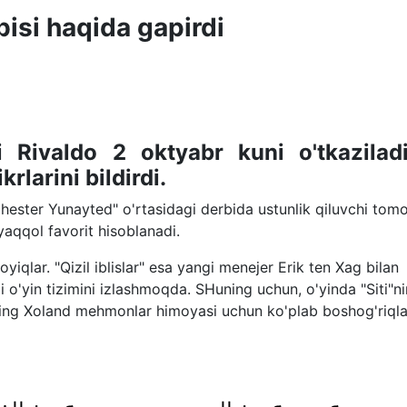
isi haqida gapirdi
hi Rivaldo 2 oktyabr kuni o'tkazilad
rlarini bildirdi.
chester Yunayted" o'rtasidagi derbida ustunlik qiluvchi tom
yaqqol favorit hisoblanadi.
loyiqlar. "Qizil iblislar" esa yangi menejer Erik ten Xag bilan
 o'yin tizimini izlashmoqda. SHuning uchun, o'yinda "Siti"n
ling Xoland mehmonlar himoyasi uchun ko'plab boshog'riqla