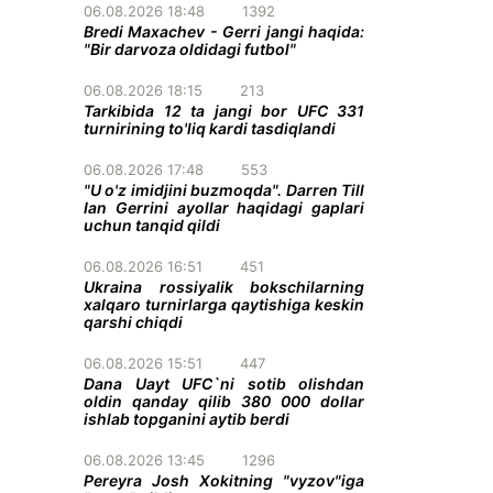
06.08.2026 18:48
1392
Bredi Maxachev - Gerri jangi haqida:
"Bir darvoza oldidagi futbol"
06.08.2026 18:15
213
Tarkibida 12 ta jangi bor UFC 331
turnirining to'liq kardi tasdiqlandi
06.08.2026 17:48
553
"U o'z imidjini buzmoqda". Darren Till
Ian Gerrini ayollar haqidagi gaplari
uchun tanqid qildi
06.08.2026 16:51
451
Ukraina rossiyalik bokschilarning
xalqaro turnirlarga qaytishiga keskin
qarshi chiqdi
06.08.2026 15:51
447
Dana Uayt UFC`ni sotib olishdan
oldin qanday qilib 380 000 dollar
ishlab topganini aytib berdi
06.08.2026 13:45
1296
Pereyra Josh Xokitning "vyzov"iga