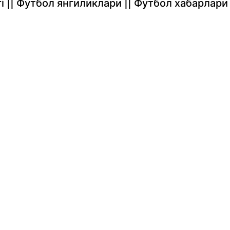
rlari || Футбол янгиликлари || Футбол хабарлари