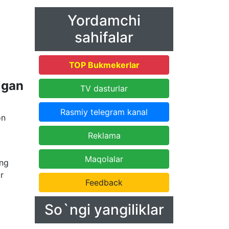
Yordamchi
sahifalar
TOP Bukmekerlar
igan
TV dasturlar
Rasmiy telegram kanal
on
Reklama
Maqolalar
ing
r
Feedback
So`ngi yangiliklar