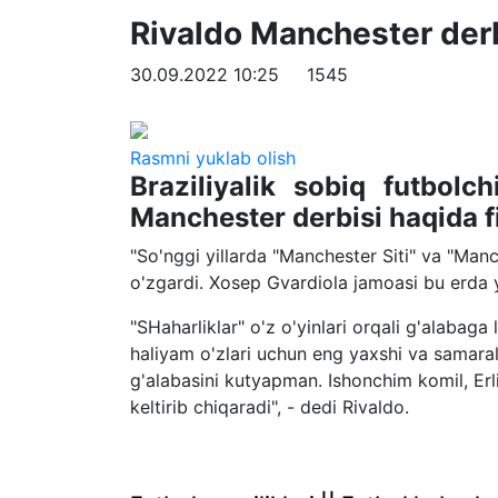
Rivaldo Manchester derb
30.09.2022 10:25
1545
Rasmni yuklab olish
Braziliyalik sobiq futbolc
Manchester derbisi haqida fik
"So'nggi yillarda "Manchester Siti" va "Man
o'zgardi. Xosep Gvardiola jamoasi bu erda 
"SHaharliklar" o'z o'yinlari orqali g'alabaga 
haliyam o'zlari uchun eng yaxshi va samarali
g'alabasini kutyapman. Ishonchim komil, Er
keltirib chiqaradi", - dedi Rivaldo.