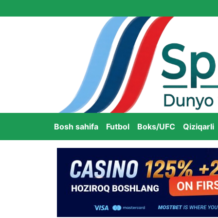
Bosh sahifa
Futbol
Boks/UFC
Qiziqarli