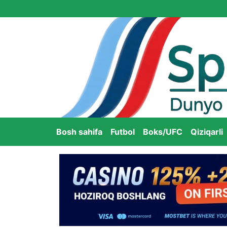
Bosh sahifa
Futbol
Boks/UFC
Qiziqarli