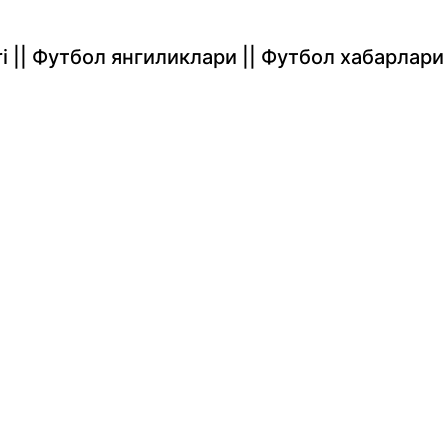
rlari || Футбол янгиликлари || Футбол хабарлари