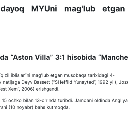
idayoq MYUni mag'lub etgan
da “Aston Villa” 3:1 hisobida “Manche
izil iblislar”ni mag'lub etgan musobaqa tarixidagi 4-
 natijaga Deyv Bassett (“SHeffild Yunayted”, 1992 yil), Joz
Vest Xem”, 2006) erishgandi.
a 15 ochko bilan 13-o'rinda turibdi. Jamoani oldinda Angliya
rshi (10 noyabr) bahs kutmoqda.