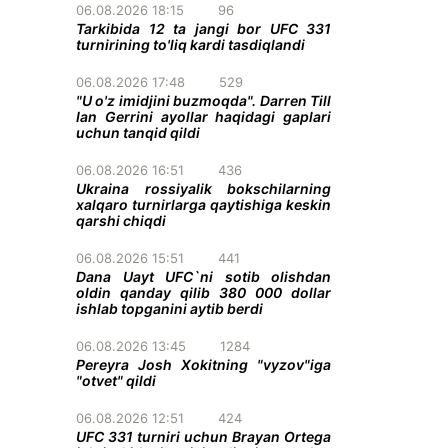
06.08.2026 18:15
96
Tarkibida 12 ta jangi bor UFC 331
turnirining to'liq kardi tasdiqlandi
06.08.2026 17:48
529
"U o'z imidjini buzmoqda". Darren Till
Ian Gerrini ayollar haqidagi gaplari
uchun tanqid qildi
06.08.2026 16:51
436
Ukraina rossiyalik bokschilarning
xalqaro turnirlarga qaytishiga keskin
qarshi chiqdi
06.08.2026 15:51
441
Dana Uayt UFC`ni sotib olishdan
oldin qanday qilib 380 000 dollar
ishlab topganini aytib berdi
06.08.2026 13:45
1284
Pereyra Josh Xokitning "vyzov"iga
"otvet" qildi
06.08.2026 12:51
424
UFC 331 turniri uchun Brayan Ortega