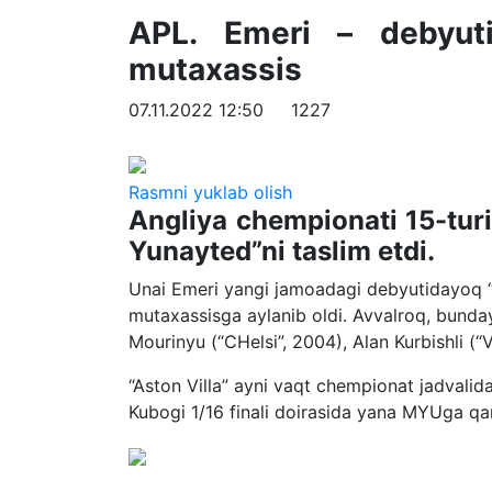
APL. Emeri – debyut
mutaxassis
07.11.2022 12:50
1227
Rasmni yuklab olish
Angliya chempionati 15-turi
Yunayted”ni taslim etdi.
Unai Emeri yangi jamoadagi debyutidayoq “q
mutaxassisga aylanib oldi. Avvalroq, bunday
Mourinyu (“CHelsi”, 2004), Alan Kurbishli (“
“Aston Villa” ayni vaqt chempionat jadvalid
Kubogi 1/16 finali doirasida yana MYUga qa