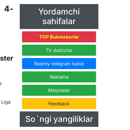
 4-
Yordamchi
sahifalar
TOP Bukmekerlar
TV dasturlar
ster
Rasmiy telegram kanal
Reklama
e
Maqolalar
 Liga
Feedback
So`ngi yangiliklar