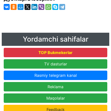
Yordamchi sahifalar
TOP Bukmekerlar
TV dasturlar
Rasmiy telegram kanal
Reklama
Maqolalar
Feedback