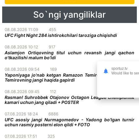
So`ngi yangiliklar
08.08.2026 11:09
455
UFC Fight Night 284 ishtirokchilari taroziga chiqishdi
08.08.2026 10:12
917
Aslamjon Ortiqovning titul uchun revansh jangi qachon
o'tkazilishi malum bo'ldi
sportuz.tv
08.08.2026 09:54
169
Would like to se
Yaponiyaga jo'nab ketgan Ramazon Temirov ukasi Azizbek
Temirovning jangi haqida gapirdi
08.08.2026 09:45
112
Rasman! Suhrobbek Otajonov Octagon League chempionlik
kamari uchun jang qiladi + POSTER
07.08.2026 18:24
6886
UFC asosiy jangi Nurmagomedov - Yadong bo'lgan turnir
uchun rasmiy posterni elon qildi + FOTO
07.08.2026 17:51
325