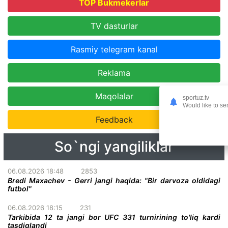
TOP Bukmekerlar
TV dasturlar
Rasmiy telegram kanal
Reklama
Maqolalar
sportuz.tv
Would like to se
Feedback
So`ngi yangiliklar
06.08.2026 18:48
2853
Bredi Maxachev - Gerri jangi haqida: "Bir darvoza oldidagi
futbol"
06.08.2026 18:15
231
Tarkibida 12 ta jangi bor UFC 331 turnirining to'liq kardi
tasdiqlandi