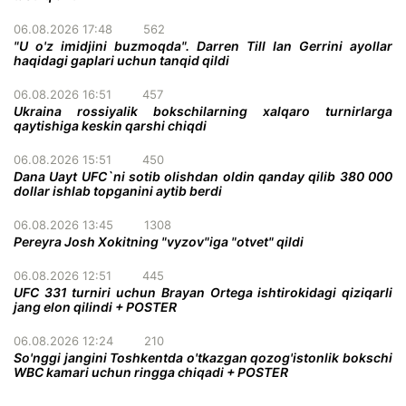
06.08.2026 17:48
562
"U o'z imidjini buzmoqda". Darren Till Ian Gerrini ayollar
haqidagi gaplari uchun tanqid qildi
06.08.2026 16:51
457
Ukraina rossiyalik bokschilarning xalqaro turnirlarga
qaytishiga keskin qarshi chiqdi
06.08.2026 15:51
450
Dana Uayt UFC`ni sotib olishdan oldin qanday qilib 380 000
dollar ishlab topganini aytib berdi
06.08.2026 13:45
1308
Pereyra Josh Xokitning "vyzov"iga "otvet" qildi
06.08.2026 12:51
445
UFC 331 turniri uchun Brayan Ortega ishtirokidagi qiziqarli
jang elon qilindi + POSTER
06.08.2026 12:24
210
So'nggi jangini Toshkentda o'tkazgan qozog'istonlik bokschi
WBC kamari uchun ringga chiqadi + POSTER