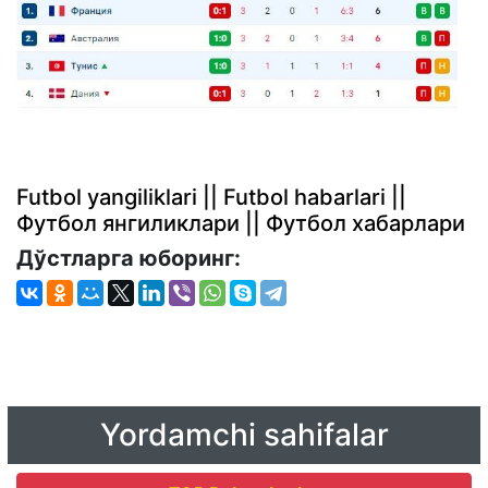
Futbol yangiliklari || Futbol habarlari ||
Футбол янгиликлари || Футбол хабарлари
Дўстларга юборинг:
Yordamchi sahifalar