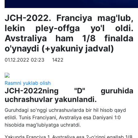
JCH-2022. Franciya mag'lub,
lekin pley-offga yo'l oldi.
Avstraliya ham 1/8 finalda
o'ynaydi (+yakuniy jadval)
01.12.2022 02:23
1422
Rasmni yuklab olish
JCH-2022ning "D" guruhida
uchrashuvlar yakunlandi.
Guruhdagi so'nggi uchrashuvlarda bir hil hisob qayd
etildi. Tunis Franciyani, Avstraliya esa Daniyani 1:0
hisobida mag'lubiyatga uchratdi.
Yakunda Franciya 1, Avstraliya esa 2-o'rinni egallab 1/8