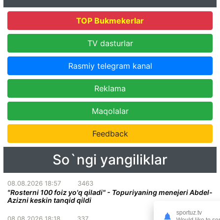
TOP Bukmekerlar
TV dasturlar
Rasmiy telegram kanal
Reklama
Maqolalar
Feedback
So`ngi yangiliklar
08.08.2026 18:57
3463
"Rosterni 100 foiz yo'q qiladi" - Topuriyaning menejeri Abdel-
Azizni keskin tanqid qildi
sportuz.tv
08.08.2026 18:18
337
Would like to se