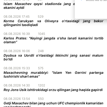
Islam Maxachev qaysi stadionda jang o'tkazish istagida
ekanini aytdi
08.08.2026 17:45
529
Korme Carukyan va Oliveyra o'rtasidagi jang bekor
qilinganini tasdiqladi
08.08.2026 16:39
1045
Karlos Prates: "Keyingi jangda o'sha lanati kamarini tortib
olaman"
08.08.2026 16:06
248
Dyubua va Uordli o'rtasidagi ikkinchi jang sanasi malum
bo'ldi
08.08.2026 15:33
575
Maxachevning murabbiyi: "Islam Yen Gerrini parterga
tushirishi shart emas"
08.08.2026 14:30
1202
Roy Jons Usik ishtirokidagi orzu qilingan jang haqida gapirdi
08.08.2026 13:54
550
Getji Maxachev bilan jang uchun UFC chempionlik kamaridan
voz kechmoqchi