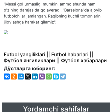
"Messi gol urmasligi mumkin, ammo shunda ham
o'zining darajasida qolaveradi. "Barselona"da ajoyib
futbolchilar jamlangan. Raqibning kuchli tomonlarini
jilovlashga harakat qilamiz".
Futbol yangiliklari || Futbol habarlari ||
Футбол янгиликлари || Футбол хабарлари
Дўстларга юборинг:
Yordamchi sahifalar