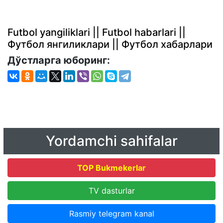
Futbol yangiliklari || Futbol habarlari ||
Футбол янгиликлари || Футбол хабарлари
Дўстларга юборинг:
Yordamchi sahifalar
TOP Bukmekerlar
TV dasturlar
Rasmiy telegram kanal