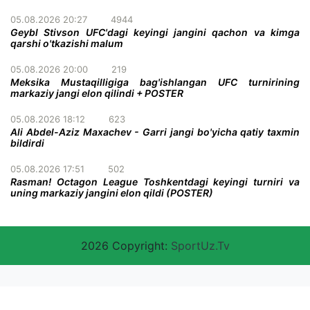
05.08.2026 20:27
4944
Geybl Stivson UFC'dagi keyingi jangini qachon va kimga
qarshi o'tkazishi malum
05.08.2026 20:00
219
Meksika Mustaqilligiga bag'ishlangan UFC turnirining
markaziy jangi elon qilindi + POSTER
05.08.2026 18:12
623
Ali Abdel-Aziz Maxachev - Garri jangi bo'yicha qatiy taxmin
bildirdi
05.08.2026 17:51
502
Rasman! Octagon League Toshkentdagi keyingi turniri va
uning markaziy jangini elon qildi (POSTER)
2026 Copyright:
SportUz.Tv