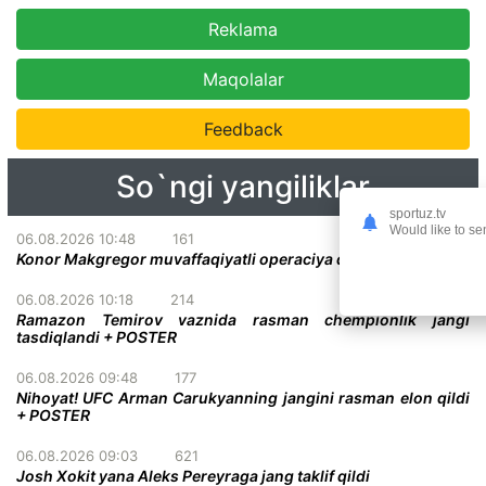
Reklama
Maqolalar
Feedback
So`ngi yangiliklar
sportuz.tv
Would like to se
06.08.2026 10:48
161
Konor Makgregor muvaffaqiyatli operaciya qilindi
06.08.2026 10:18
214
Ramazon Temirov vaznida rasman chempionlik jangi
tasdiqlandi + POSTER
06.08.2026 09:48
177
Nihoyat! UFC Arman Carukyanning jangini rasman elon qildi
+ POSTER
06.08.2026 09:03
621
Josh Xokit yana Aleks Pereyraga jang taklif qildi