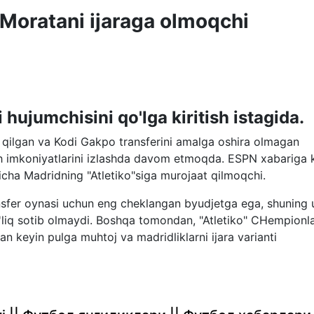
Moratani ijaraga olmoqchi
ujumchisini qo'lga kiritish istagida.
 qilgan va Kodi Gakpo transferini amalga oshira olmagan
h imkoniyatlarini izlashda davom etmoqda. ESPN xabariga k
'yicha Madridning "Atletiko"siga murojaat qilmoqchi.
nsfer oynasi uchun eng cheklangan byudjetga ega, shuning
o'liq sotib olmaydi. Boshqa tomondan, "Atletiko" CHempionl
n keyin pulga muhtoj va madridliklarni ijara varianti