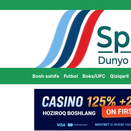
Bosh sahifa
Futbol
Boks/UFC
Qiziqarli