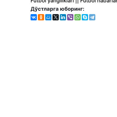
Futbol yangiliklari || Futbol haba
Дўстларга юборинг: