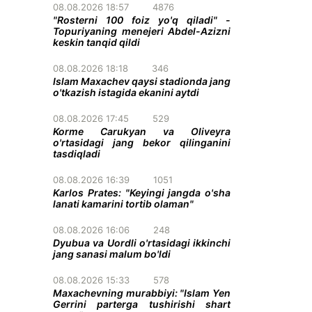
08.08.2026 18:57
4876
"Rosterni 100 foiz yo'q qiladi" -
Topuriyaning menejeri Abdel-Azizni
keskin tanqid qildi
08.08.2026 18:18
346
Islam Maxachev qaysi stadionda jang
o'tkazish istagida ekanini aytdi
08.08.2026 17:45
529
Korme Carukyan va Oliveyra
o'rtasidagi jang bekor qilinganini
tasdiqladi
08.08.2026 16:39
1051
Karlos Prates: "Keyingi jangda o'sha
lanati kamarini tortib olaman"
08.08.2026 16:06
248
Dyubua va Uordli o'rtasidagi ikkinchi
jang sanasi malum bo'ldi
08.08.2026 15:33
578
Maxachevning murabbiyi: "Islam Yen
Gerrini parterga tushirishi shart