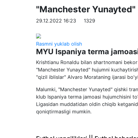
"Manchester Yunayted" 
29.12.2022 16:23
1329
Rasmni yuklab olish
MYU Ispaniya terma jamoasi h
Krishtianu Ronaldu bilan shartnomani bekor
"Manchester Yunayted" hujumni kuchaytiris
"qizil iblislar" Alvaro Morataning ijarasi bo
Malumki, "Manchester Yunayted" qishki tra
klub Ispaniya terma jamoasi hujumchisini t
Ligasidan muddatidan oldin chiqib ketganida
qoniqtirmasligi mumkin.