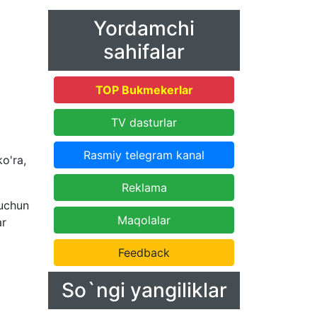
Yordamchi
sahifalar
TOP Bukmekerlar
TV dasturlar
Rasmiy telegram kanal
o'ra,
Reklama
 uchun
Maqolalar
ar
Feedback
So`ngi yangiliklar