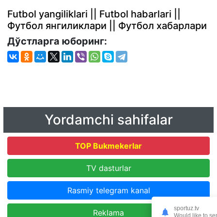
Futbol yangiliklari || Futbol habarlari ||
Футбол янгиликлари || Футбол хабарлари
Дўстларга юборинг:
Yordamchi sahifalar
TOP Bukmekerlar
TV dasturlar
Rasmiy telegram kanal
sportuz.tv
Reklama
Would like to se