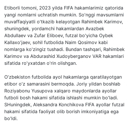
Etiborli tomoni, 2023 yilda FIFA hakamlarimiz qatorida
yangi nomlarni uchratish mumkin. So'nggi mavsumlarni
muvaffaqiyatli o'tkazib kelayotgan Rahimbek Karimov,
shuningdek, yordamchi hakamlardan Avazbek
Abdullaev va Zufar Eliboev, futzal bo'yicha Oybek
Kallaxo'jaev, sohil futbolida Naim Qosimov kabi
nomlarga ko'zingiz tushadi. Bundan tashqari, Rahimbek
Karimov va Abdurashid Xudoyberganov VAR hakamlari
sifatida ro'yxatdan o'rin olishgan.
O'zbekiston futbolida ayol hakamlarga qaratilayotgan
etibor o'z samarasini bermoqda. Joriy yildan boshlab
Roziyabonu Yusupova xalqaro maydonlarda ayollar
futboli bosh hakami sifatida ishlashi mumkin bo'ladi.
SHuningdek, Aleksandra Konchikova FIFA ayollar futzal
hakami sifatida faoliyat olib borish imkoniyatiga ega
bo'ldi.