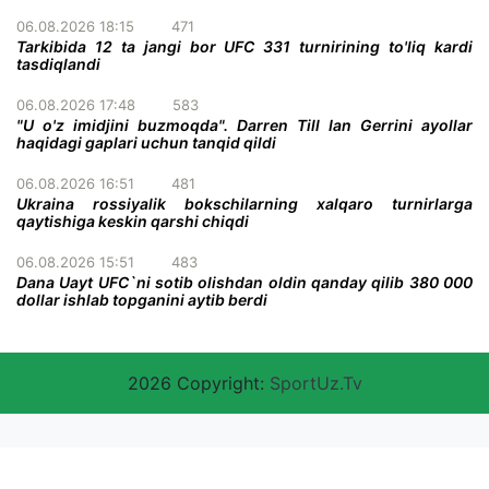
06.08.2026 18:15
471
Tarkibida 12 ta jangi bor UFC 331 turnirining to'liq kardi
tasdiqlandi
06.08.2026 17:48
583
"U o'z imidjini buzmoqda". Darren Till Ian Gerrini ayollar
haqidagi gaplari uchun tanqid qildi
06.08.2026 16:51
481
Ukraina rossiyalik bokschilarning xalqaro turnirlarga
qaytishiga keskin qarshi chiqdi
06.08.2026 15:51
483
Dana Uayt UFC`ni sotib olishdan oldin qanday qilib 380 000
dollar ishlab topganini aytib berdi
2026 Copyright:
SportUz.Tv