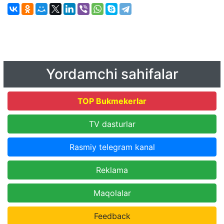
Yordamchi sahifalar
TOP Bukmekerlar
TV dasturlar
Rasmiy telegram kanal
Reklama
Maqolalar
Feedback