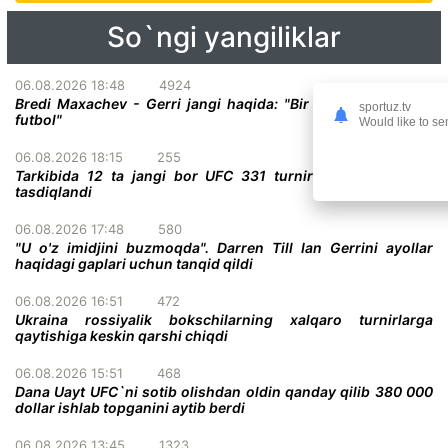
So`ngi yangiliklar
06.08.2026 18:48
4924
Bredi Maxachev - Gerri jangi haqida: "Bir darvoza oldidagi
sportuz.tv
futbol"
Would like to se
06.08.2026 18:15
255
Tarkibida 12 ta jangi bor UFC 331 turnirining to'liq kardi
tasdiqlandi
06.08.2026 17:48
580
"U o'z imidjini buzmoqda". Darren Till Ian Gerrini ayollar
haqidagi gaplari uchun tanqid qildi
06.08.2026 16:51
472
Ukraina rossiyalik bokschilarning xalqaro turnirlarga
qaytishiga keskin qarshi chiqdi
06.08.2026 15:51
468
Dana Uayt UFC`ni sotib olishdan oldin qanday qilib 380 000
dollar ishlab topganini aytib berdi
06.08.2026 13:45
1323