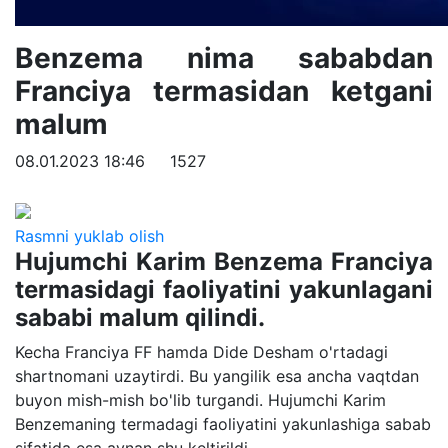
Benzema nima sababdan
Franciya termasidan ketgani
malum
08.01.2023 18:46
1527
Rasmni yuklab olish
Hujumchi Karim Benzema Franciya
termasidagi faoliyatini yakunlagani
sababi malum qilindi.
Kecha Franciya FF hamda Dide Desham o'rtadagi
shartnomani uzaytirdi. Bu yangilik esa ancha vaqtdan
buyon mish-mish bo'lib turgandi. Hujumchi Karim
Benzemaning termadagi faoliyatini yakunlashiga sabab
sifatida esa aynan shu keltirildi.