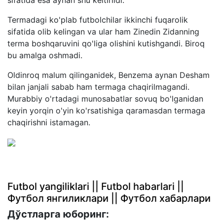
Termadagi ko'plab futbolchilar ikkinchi fuqarolik
sifatida olib kelingan va ular ham Zinedin Zidanning
terma boshqaruvini qo'liga olishini kutishgandi. Biroq
bu amalga oshmadi.
Oldinroq malum qilinganidek, Benzema aynan Desham
bilan janjali sabab ham termaga chaqirilmagandi.
Murabbiy o'rtadagi munosabatlar sovuq bo'lganidan
keyin yorqin o'yin ko'rsatishiga qaramasdan termaga
chaqirishni istamagan.
Futbol yangiliklari || Futbol habarlari ||
Футбол янгиликлари || Футбол хабарлари
Дўстларга юборинг: