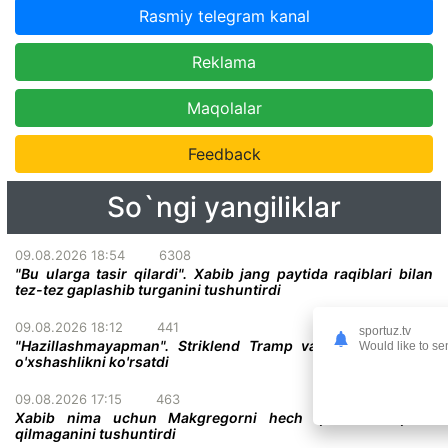
Rasmiy telegram kanal
Reklama
Maqolalar
Feedback
So`ngi yangiliklar
09.08.2026 18:54
6308
"Bu ularga tasir qilardi". Xabib jang paytida raqiblari bilan
tez-tez gaplashib turganini tushuntirdi
09.08.2026 18:12
441
sportuz.tv
"Hazillashmayapman". Striklend Tramp va Gitler o'rtasida
Would like to se
o'xshashlikni ko'rsatdi
09.08.2026 17:15
463
Xabib nima uchun Makgregorni hech qachon haqorat
qilmaganini tushuntirdi