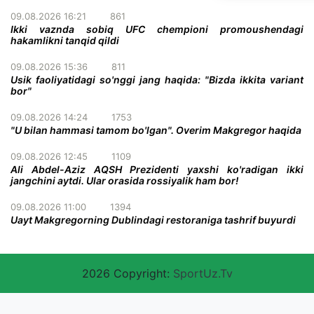
09.08.2026 16:21
861
Ikki vaznda sobiq UFC chempioni promoushendagi
hakamlikni tanqid qildi
09.08.2026 15:36
811
Usik faoliyatidagi so'nggi jang haqida: "Bizda ikkita variant
bor"
09.08.2026 14:24
1753
"U bilan hammasi tamom bo'lgan". Overim Makgregor haqida
09.08.2026 12:45
1109
Ali Abdel-Aziz AQSH Prezidenti yaxshi ko'radigan ikki
jangchini aytdi. Ular orasida rossiyalik ham bor!
09.08.2026 11:00
1394
Uayt Makgregorning Dublindagi restoraniga tashrif buyurdi
2026 Copyright:
SportUz.Tv