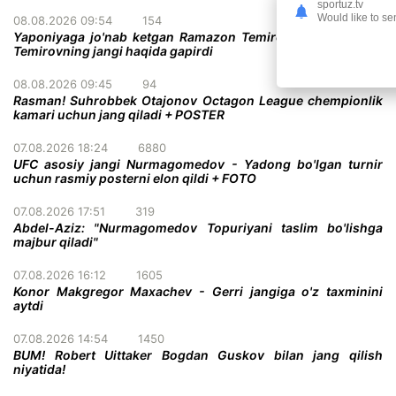
sportuz.tv
Would like to se
08.08.2026 09:54
154
Yaponiyaga jo'nab ketgan Ramazon Temirov ukasi Azizbek
Temirovning jangi haqida gapirdi
08.08.2026 09:45
94
Rasman! Suhrobbek Otajonov Octagon League chempionlik
kamari uchun jang qiladi + POSTER
07.08.2026 18:24
6880
UFC asosiy jangi Nurmagomedov - Yadong bo'lgan turnir
uchun rasmiy posterni elon qildi + FOTO
07.08.2026 17:51
319
Abdel-Aziz: "Nurmagomedov Topuriyani taslim bo'lishga
majbur qiladi"
07.08.2026 16:12
1605
Konor Makgregor Maxachev - Gerri jangiga o'z taxminini
aytdi
07.08.2026 14:54
1450
BUM! Robert Uittaker Bogdan Guskov bilan jang qilish
niyatida!