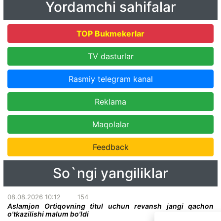
Yordamchi sahifalar
TOP Bukmekerlar
TV dasturlar
Rasmiy telegram kanal
Reklama
Maqolalar
Feedback
So`ngi yangiliklar
08.08.2026 10:12
154
Aslamjon Ortiqovning titul uchun revansh jangi qachon
o'tkazilishi malum bo'ldi