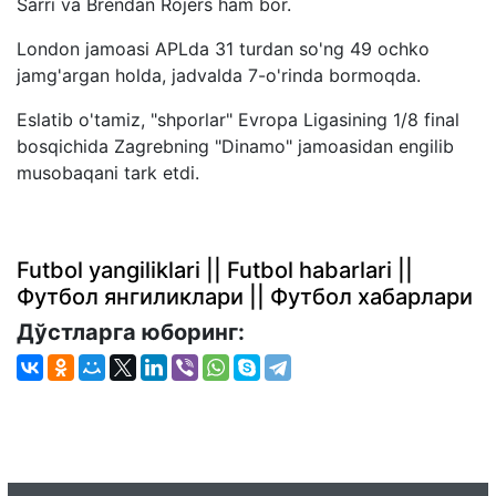
Sarri va Brendan Rojers ham bor.
London jamoasi APLda 31 turdan so'ng 49 ochko
jamg'argan holda, jadvalda 7-o'rinda bormoqda.
Eslatib o'tamiz, "shporlar" Evropa Ligasining 1/8 final
bosqichida Zagrebning "Dinamo" jamoasidan engilib
musobaqani tark etdi.
Futbol yangiliklari || Futbol habarlari ||
Футбол янгиликлари || Футбол хабарлари
Дўстларга юборинг: