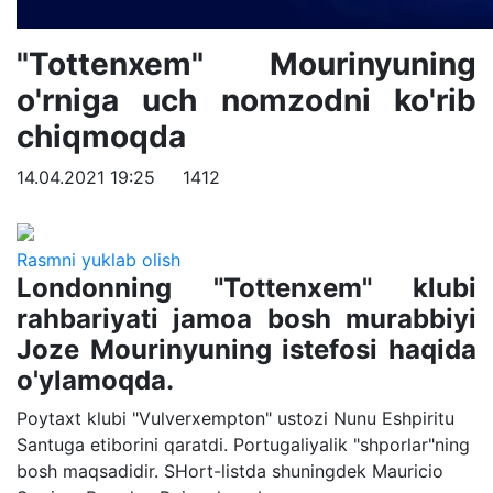
"Tottenxem" Mourinyuning
o'rniga uch nomzodni ko'rib
chiqmoqda
14.04.2021 19:25
1412
Rasmni yuklab olish
Londonning "Tottenxem" klubi
rahbariyati jamoa bosh murabbiyi
Joze Mourinyuning istefosi haqida
o'ylamoqda.
Poytaxt klubi "Vulverxempton" ustozi Nunu Eshpiritu
Santuga etiborini qaratdi. Portugaliyalik "shporlar"ning
bosh maqsadidir. SHort-listda shuningdek Mauricio