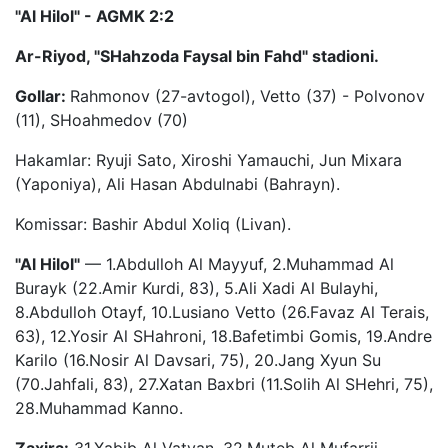
"Al Hilol" - AGMK 2:2
Ar-Riyod, "SHahzoda Faysal bin Fahd" stadioni.
Gollar:
Rahmonov (27-avtogol), Vetto (37) - Polvonov
(11), SHoahmedov (70)
Hakamlar: Ryuji Sato, Xiroshi Yamauchi, Jun Mixara
(Yaponiya), Ali Hasan Abdulnabi (Bahrayn).
Komissar: Bashir Abdul Xoliq (Livan).
"Al Hilol"
— 1.Abdulloh Al Mayyuf, 2.Muhammad Al
Burayk (22.Amir Kurdi, 83), 5.Ali Xadi Al Bulayhi,
8.Abdulloh Otayf, 10.Lusiano Vetto (26.Favaz Al Terais,
63), 12.Yosir Al SHahroni, 18.Bafetimbi Gomis, 19.Andre
Karilo (16.Nosir Al Davsari, 75), 20.Jang Xyun Su
(70.Jahfali, 83), 27.Xatan Baxbri (11.Solih Al SHehri, 75),
28.Muhammad Kanno.
Zaxira:
31.Xabib Al Vatyan, 32.Muteb Al Mufarrij,