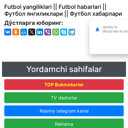
Futbol yangiliklari || Futbol habarlari ||
Футбол янгиликлари || Футбол хабарлари
Дўстларга юборинг:
sportuz.tv
Would like to se
Yordamchi sahifalar
TOP Bukmekerlar
TV dasturlar
Rasmiy telegram kanal
Reklama