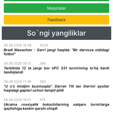
Maqolalar
Feedback
So`ngi yangiliklar
06.08.2026 18:48
6230
Bredi Maxachev - Gerri jangi haqida: "Bir darvoza oldidagi
futbol"
06.08.2026 18:15
396
Tarkibida 12 ta jangi bor UFC 331 turnirining to'liq kardi
tasdiqlandi
06.08.2026 17:48
583
"U o'z imidjini buzmoqda". Darren Till Ian Gerrini ayollar
haqidagi gaplari uchun tanqid qildi
06.08.2026 16:51
475
Ukraina rossiyalik bokschilarning xalqaro turnirlarga
qaytishiga keskin qarshi chiqdi