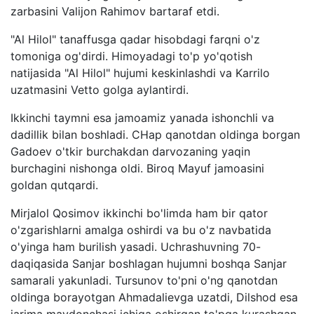
zarbasini Valijon Rahimov bartaraf etdi.
"Al Hilol" tanaffusga qadar hisobdagi farqni o'z
tomoniga og'dirdi. Himoyadagi to'p yo'qotish
natijasida "Al Hilol" hujumi keskinlashdi va Karrilo
uzatmasini Vetto golga aylantirdi.
Ikkinchi taymni esa jamoamiz yanada ishonchli va
dadillik bilan boshladi. CHap qanotdan oldinga borgan
Gadoev o'tkir burchakdan darvozaning yaqin
burchagini nishonga oldi. Biroq Mayuf jamoasini
goldan qutqardi.
Mirjalol Qosimov ikkinchi bo'limda ham bir qator
o'zgarishlarni amalga oshirdi va bu o'z navbatida
o'yinga ham burilish yasadi. Uchrashuvning 70-
daqiqasida Sanjar boshlagan hujumni boshqa Sanjar
samarali yakunladi. Tursunov to'pni o'ng qanotdan
oldinga borayotgan Ahmadalievga uzatdi, Dilshod esa
jarima maydonchasi ichiga oshirgan to'pga kurashgan