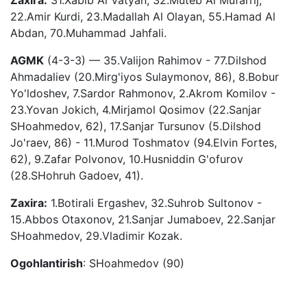
22.Amir Kurdi, 23.Madallah Al Olayan, 55.Hamad Al
Abdan, 70.Muhammad Jahfali.
AGMK
(4-3-3) — 35.Valijon Rahimov - 77.Dilshod
Ahmadaliev (20.Mirg'iyos Sulaymonov, 86), 8.Bobur
Yo'ldoshev, 7.Sardor Rahmonov, 2.Akrom Komilov -
23.Yovan Jokich, 4.Mirjamol Qosimov (22.Sanjar
SHoahmedov, 62), 17.Sanjar Tursunov (5.Dilshod
Jo'raev, 86) - 11.Murod Toshmatov (94.Elvin Fortes,
62), 9.Zafar Polvonov, 10.Husniddin G'ofurov
(28.SHohruh Gadoev, 41).
Zaxira:
1.Botirali Ergashev, 32.Suhrob Sultonov -
15.Abbos Otaxonov, 21.Sanjar Jumaboev, 22.Sanjar
SHoahmedov, 29.Vladimir Kozak.
Ogohlantirish
: SHoahmedov (90)