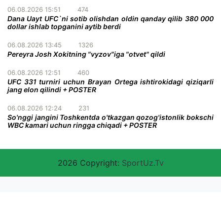
06.08.2026 15:51
474
Dana Uayt UFC`ni sotib olishdan oldin qanday qilib 380 000
dollar ishlab topganini aytib berdi
06.08.2026 13:45
1326
Pereyra Josh Xokitning "vyzov"iga "otvet" qildi
06.08.2026 12:51
460
UFC 331 turniri uchun Brayan Ortega ishtirokidagi qiziqarli
jang elon qilindi + POSTER
06.08.2026 12:24
231
So'nggi jangini Toshkentda o'tkazgan qozog'istonlik bokschi
WBC kamari uchun ringga chiqadi + POSTER
2026 Copyright:
SportUz.Tv