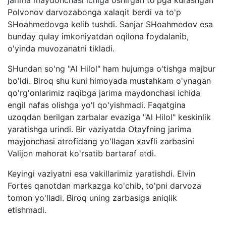
Polvonov darvozabonga xalaqit berdi va to'p
SHoahmedovga kelib tushdi. Sanjar SHoahmedov esa
bunday qulay imkoniyatdan oqilona foydalanib,
o'yinda muvozanatni tikladi.
SHundan so'ng "Al Hilol" ham hujumga o'tishga majbur
bo'ldi. Biroq shu kuni himoyada mustahkam o'ynagan
qo'rg'onlarimiz raqibga jarima maydonchasi ichida
engil nafas olishga yo'l qo'yishmadi. Faqatgina
uzoqdan berilgan zarbalar evaziga "Al Hilol" keskinlik
yaratishga urindi. Bir vaziyatda Otayfning jarima
mayjonchasi atrofidang yo'llagan xavfli zarbasini
Valijon mahorat ko'rsatib bartaraf etdi.
Keyingi vaziyatni esa vakillarimiz yaratishdi. Elvin
Fortes qanotdan markazga ko'chib, to'pni darvoza
tomon yo'lladi. Biroq uning zarbasiga aniqlik
etishmadi.