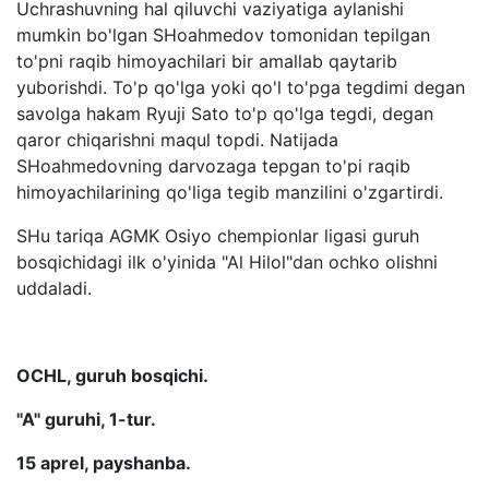
Uchrashuvning hal qiluvchi vaziyatiga aylanishi
mumkin bo'lgan SHoahmedov tomonidan tepilgan
to'pni raqib himoyachilari bir amallab qaytarib
yuborishdi. To'p qo'lga yoki qo'l to'pga tegdimi degan
savolga hakam Ryuji Sato to'p qo'lga tegdi, degan
qaror chiqarishni maqul topdi. Natijada
SHoahmedovning darvozaga tepgan to'pi raqib
himoyachilarining qo'liga tegib manzilini o'zgartirdi.
SHu tariqa AGMK Osiyo chempionlar ligasi guruh
bosqichidagi ilk o'yinida "Al Hilol"dan ochko olishni
uddaladi.
OCHL, guruh bosqichi.
"A" guruhi, 1-tur.
15 aprel, payshanba.