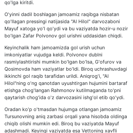
qo'lga kiritdi.
O'yinni dadil boshlagan jamoamiz raqibga nisbatan
qo'llagan pressingi natijasida "Al Hilol" darvozaboni
Mayuf xatoga yo'l qo'ydi va bu vaziyatda hozir-u nozir
bo'lgan Zafar Polvonov gol urishni uddasidan chiqdi.
Keyinchalik ham jamoamizda gol urish uchun
imkoniyatlar vujudga keldi. Polvonov dublni
rasmiylashtirishi mumkin bo'lgan bo'lsa, G'ofurov va
Qosimovda ham vaziyatlar bo'ldi. Biroq uchrashuvdagi
ikkinchi gol raqib tarafidan urildi. Aniqrog'i, "Al
Hilol"ning o'ng qanotdan uyushtirgan hujumini bartaraf
etishga chog'langan Rahmonov kutilmaganda to'pni
qaytarish chog'ida o'z darvozasini ishg'ol etib qo'ydi.
Oradan ko'p o'tmasdan hujumga otlangan jamoamiz
Tursunovning aniq zarbasi orqali yana hisobda oldinga
chiqib olishi mumkin edi. Biroq bu vaziyatda Mayuf
adashmadi. Keyingi vaziyatda esa Vettoning xavfli